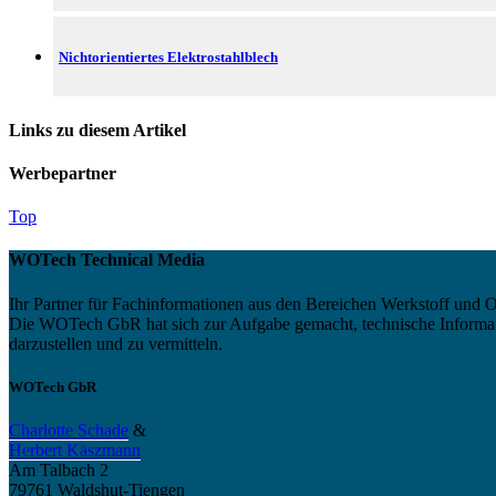
Nichtorientiertes Elektrostahlblech
Links zu diesem Artikel
Werbepartner
Top
WOTech Technical Media
Ihr Partner für Fachinformationen aus den Bereichen Werkstoff und O
Die WOTech GbR hat sich zur Aufgabe gemacht, technische Informatio
darzustellen und zu vermitteln.
WOTech GbR
Charlotte Schade
&
Herbert Käszmann
Am Talbach 2
79761 Waldshut-Tiengen