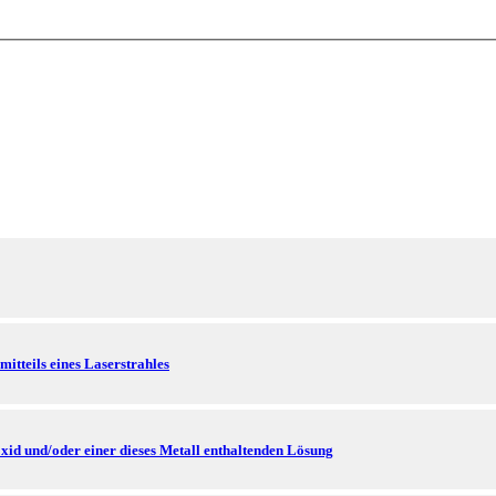
itteils eines Laserstrahles
xid und/oder einer dieses Metall enthaltenden Lösung