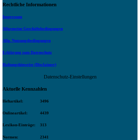
Rechtliche Informationen
Impressum
Allgemeine Geschäftsbedingungen
Allg. Nutzungsbedingungen
Erklärung zum Datenschutz
Haftungshinweise (Disclaimer)
Datenschutz-Einstellungen
Aktuelle Kennzahlen
Heftartikel:
3496
Onlineartikel:
4439
Lexikon-Einträge:
313
Normen:
2341