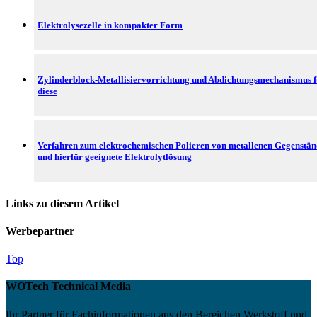
Elektrolysezelle in kompakter Form
Zylinderblock-Metallisiervorrichtung und Abdichtungsmechanismus f
diese
Verfahren zum elektrochemischen Polieren von metallenen Gegenstä
und hierfür geeignete Elektrolytlösung
Links zu diesem Artikel
Werbepartner
Top
WOTech Technical Media
Ihr Partner für Fachinformationen aus den Bereichen Werkstoff und