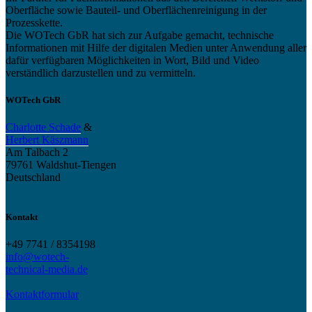
Oberfläche sowie Bauteil- und Oberflächenreinigung in der
Prozesskette.
Die WOTech GbR hat sich zur Aufgabe gemacht, technische
Informationen mit Hilfe der digitalen Medien unter Anwendung aller
dafür verfügbaren Möglichkeiten in Wort, Bild und Video
verständlich darzustellen und zu vermitteln.
WOTech GbR
Charlotte Schade
&
Herbert Käszmann
Am Talbach 2
79761 Waldshut-Tiengen
Deutschland
Kontakt
+49 7741 / 8354198
info@wotech-
technical-media.de
Kontaktformular