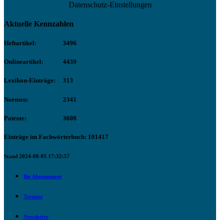
Datenschutz-Einstellungen
Aktuelle Kennzahlen
Heftartikel:
3496
Onlineartikel:
4439
Lexikon-Einträge:
313
Normen:
2341
Patente:
3608
Einträge im Fachwörterbuch: 101417
Stand 2024-08-05 17:32:57
Ihr Abonnement
Termine
Newsletter