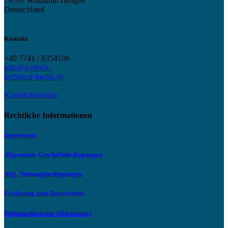
79761 Waldshut-Tiengen
Deutschland
Kontakt
+49 7741 / 8354198
info@wotech-
technical-media.de
Kontaktformular
Rechtliche Informationen
Impressum
Allgemeine Geschäftsbedingungen
Allg. Nutzungsbedingungen
Erklärung zum Datenschutz
Haftungshinweise (Disclaimer)