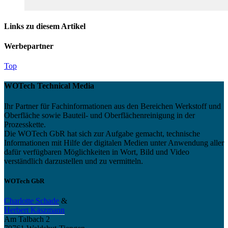
Links zu diesem Artikel
Werbepartner
Top
WOTech Technical Media
Ihr Partner für Fachinformationen aus den Bereichen Werkstoff und
Oberfläche sowie Bauteil- und Oberflächenreinigung in der
Prozesskette.
Die WOTech GbR hat sich zur Aufgabe gemacht, technische
Informationen mit Hilfe der digitalen Medien unter Anwendung aller
dafür verfügbaren Möglichkeiten in Wort, Bild und Video
verständlich darzustellen und zu vermitteln.
WOTech GbR
Charlotte Schade
&
Herbert Käszmann
Am Talbach 2