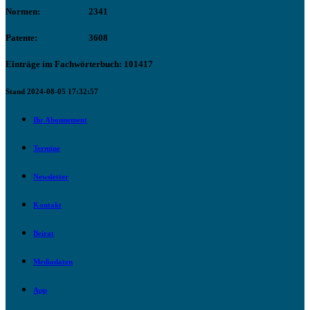
Normen:
2341
Patente:
3608
Einträge im Fachwörterbuch: 101417
Stand 2024-08-05 17:32:57
Ihr Abonnement
Termine
Newsletter
Kontakt
Beirat
Mediadaten
App