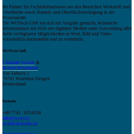
Ihr Partner für Fachinformationen aus den Bereichen Werkstoff und
Oberfläche sowie Bauteil- und Oberflächenreinigung in der
Prozesskette.
Die WOTech GbR hat sich zur Aufgabe gemacht, technische
Informationen mit Hilfe der digitalen Medien unter Anwendung aller
dafür verfügbaren Möglichkeiten in Wort, Bild und Video
verständlich darzustellen und zu vermitteln.
WOTech GbR
Charlotte Schade
&
Herbert Käszmann
Am Talbach 2
79761 Waldshut-Tiengen
Deutschland
Kontakt
+49 7741 / 8354198
info@wotech-
technical-media.de