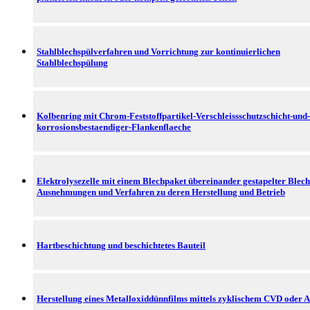
Stahlblechspülverfahren und Vorrichtung zur kontinuierlichen
Stahlblechspülung
Kolbenring mit Chrom-Feststoffpartikel-Verschleissschutzschicht-und-
korrosionsbestaendiger-Flankenflaeche
Elektrolysezelle mit einem Blechpaket übereinander gestapelter Blech
Ausnehmungen und Verfahren zu deren Herstellung und Betrieb
Hartbeschichtung und beschichtetes Bauteil
Herstellung eines Metalloxiddünnfilms mittels zyklischem CVD oder