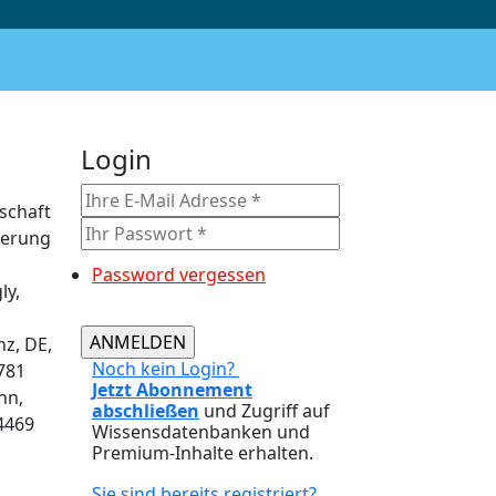
Login
lschaft
derung
Password vergessen
ly,
nz, DE,
Noch kein Login?
2781
Jetzt Abonnement
nn,
abschließen
und Zugriff auf
14469
Wissensdatenbanken und
Premium-Inhalte erhalten.
Sie sind bereits registriert?