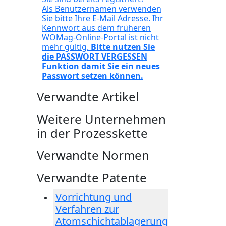
Als Benutzernamen verwenden
Sie bitte Ihre E-Mail Adresse. Ihr
Kennwort aus dem früheren
WOMag-Online-Portal ist nicht
mehr gültig.
Bitte nutzen Sie
die PASSWORT VERGESSEN
Funktion damit Sie ein neues
Passwort setzen können.
Verwandte Artikel
Weitere Unternehmen
in der Prozesskette
Verwandte Normen
Verwandte Patente
Vorrichtung und
Verfahren zur
Atomschichtablagerung