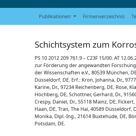
Publikationen
Firmenverzeichnis
T
Schichtsystem zum Korro
PS 10 2012 209 761.9 – C23F 15/00. AT 12.06
zur Förderung der angewandten Forschung e
der Wissenschaften e.V., 80539 München, D
Düsseldorf, DE. Erf.: Kron, Johanna, Dr., 9
Karine, Dr., 97234 Reichenberg, DE, Rose, Klau
Höchberg, DE, Schottner, Gerhard, Dr., 91560
Crespy, Daniel, Dr., 55118 Mainz, DE, Ficker
Haan, DE, Tran, The Hai, 40589 Düsseldorf,
Monika, Dipl.-Ing., 21614 Buxtehude, DE, Börn
Potsdam, DE.