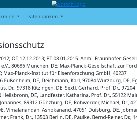
ermine
Datenbanken
sionsschutz
.2012; OT 12.12.2013; PT 08.01.2015. Anm.: Fraunhofer-Gesel
.V., 80686 München, DE; Max-Planck-Gesellschaft zur För
E; Max-Planck-Institut für Eisenforschung GmbH, 40237
7776 Eußenheim, DE, Deichmann, Karl, 97084 Würzburg, DE, Eg
s, Dr., 97318 Kitzingen, DE, Sextl, Gerhard, Prof. Dr., 97204
 Heilsbronn, DE, Landfester, Katharina, Prof. Dr., 55122 Mai
t, Johannes, 89312 Günzburg, DE, Rohwerder, Michael, Dr., 4
 DE, Vimalanandan, Ashokanand, 47051 Duisburg, DE, Jobma
er, Frank, Dr., 13503 Berlin, DE, Paulke, Bernd-Reiner, Dr., 