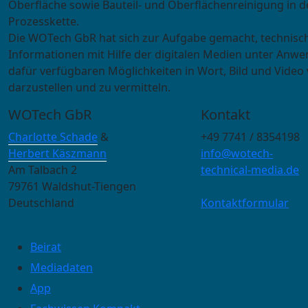
Oberfläche sowie Bauteil- und Oberflächenreinigung in d
Prozesskette.
Die WOTech GbR hat sich zur Aufgabe gemacht, technisc
Informationen mit Hilfe der digitalen Medien unter Anwe
dafür verfügbaren Möglichkeiten in Wort, Bild und Video 
darzustellen und zu vermitteln.
WOTech GbR
Kontakt
Charlotte Schade
&
+49 7741 / 8354198
Herbert Käszmann
info@wotech-
Am Talbach 2
technical-media.de
79761 Waldshut-Tiengen
Deutschland
Kontaktformular
Beirat
Mediadaten
App