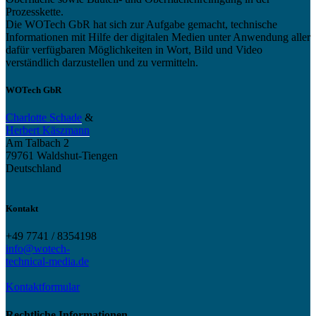
Prozesskette.
Die WOTech GbR hat sich zur Aufgabe gemacht, technische
Informationen mit Hilfe der digitalen Medien unter Anwendung aller
dafür verfügbaren Möglichkeiten in Wort, Bild und Video
verständlich darzustellen und zu vermitteln.
WOTech GbR
Charlotte Schade
&
Herbert Käszmann
Am Talbach 2
79761 Waldshut-Tiengen
Deutschland
Kontakt
+49 7741 / 8354198
info@wotech-
technical-media.de
Kontaktformular
Rechtliche Informationen