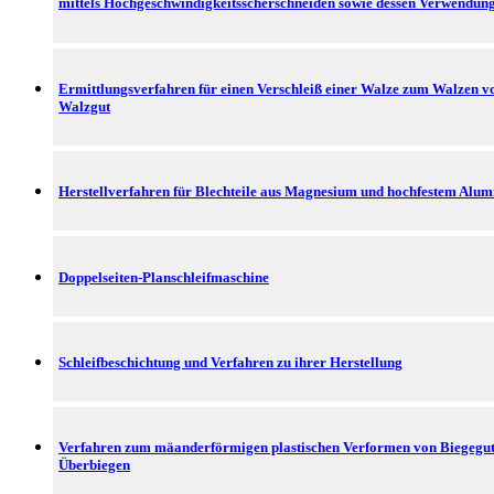
mittels Hochgeschwindigkeitsscherschneiden sowie dessen Verwendun
Ermittlungsverfahren für einen Verschleiß einer Walze zum Walzen v
Walzgut
Herstellverfahren für Blechteile aus Magnesium und hochfestem Alu
Doppelseiten-Planschleifmaschine
Schleifbeschichtung und Verfahren zu ihrer Herstellung
Verfahren zum mäanderförmigen plastischen Verformen von Biegegut
Überbiegen