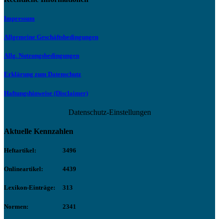
Impressum
Allgemeine Geschäftsbedingungen
Allg. Nutzungsbedingungen
Erklärung zum Datenschutz
Haftungshinweise (Disclaimer)
Datenschutz-Einstellungen
Aktuelle Kennzahlen
Heftartikel:
3496
Onlineartikel:
4439
Lexikon-Einträge:
313
Normen:
2341