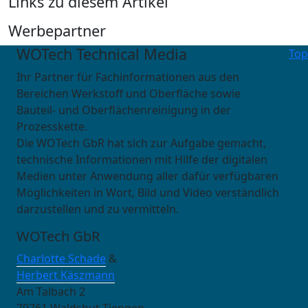
Links zu diesem Artikel
Werbepartner
WOTech Technical Media
Top
Ihr Partner für Fachinformationen aus den
Bereichen Werkstoff und Oberfläche sowie
Bauteil- und Oberflächenreinigung in der
Prozesskette.
Die WOTech GbR hat sich zur Aufgabe gemacht,
technische Informationen mit Hilfe der digitalen
Medien unter Anwendung aller dafür verfügbaren
Möglichkeiten in Wort, Bild und Video verständlich
darzustellen und zu vermitteln.
WOTech GbR
Charlotte Schade
&
Herbert Käszmann
Am Talbach 2
79761 Waldshut-Tiengen