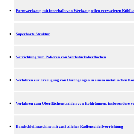
Formwerkzeug mit innerhalb von Werkzeugteilen verzweigten Kühlk
Superharte Struktur
Vorrichtung zum Polieren von Werkstückoberflächen
Verfahren zur Erzeugung von Durchgängen in einem metallischen Kör
Verfahren zum Oberflächenstrahlen von Hohlräumen, insbesondere 
Bandschleifmaschine mit zusätzlicher Radienschleifvorrichtung