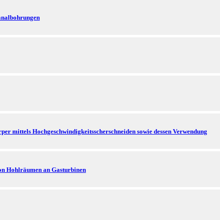
analbohrungen
per mittels Hochgeschwindigkeitsscherschneiden sowie dessen Verwendung
von Hohlräumen an Gasturbinen