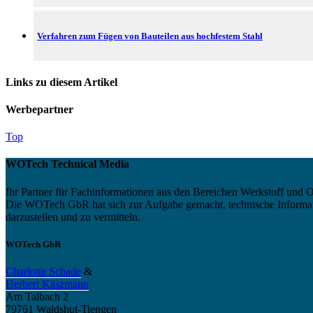
Verfahren zum Fügen von Bauteilen aus hochfestem Stahl
Links zu diesem Artikel
Werbepartner
Top
WOTech Technical Media
Ihr Partner für Fachinformationen aus den Bereichen Werkstoff und O
Die WOTech GbR hat sich zur Aufgabe gemacht, technische Informatio
darzustellen und zu vermitteln.
WOTech GbR
Charlotte Schade
&
Herbert Käszmann
Am Talbach 2
79761 Waldshut-Tiengen