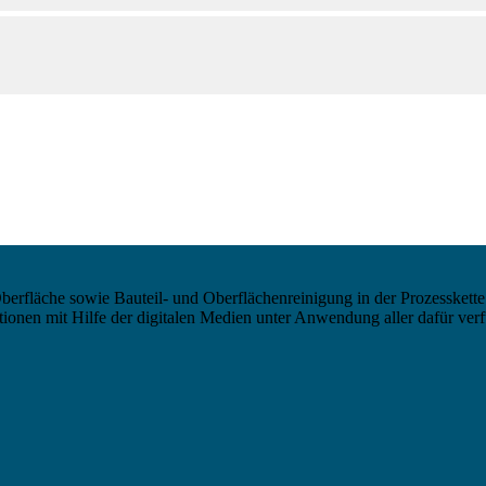
berfläche sowie Bauteil- und Oberflächenreinigung in der Prozesskette
nen mit Hilfe der digitalen Medien unter Anwendung aller dafür verf