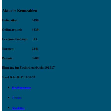
Aktuelle Kennzahlen
Heftartikel:
3496
Onlineartikel:
4439
Lexikon-Einträge:
313
Normen:
2341
Patente:
3608
Einträge im Fachwörterbuch: 101417
Stand 2024-08-05 17:32:57
Ihr Abonnement
Termine
Newsletter