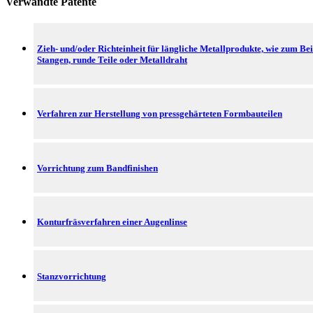
Verwandte Patente
Zieh- und/oder Richteinheit für längliche Metallprodukte, wie zum Bei
Stangen, runde Teile oder Metalldraht
Verfahren zur Herstellung von pressgehärteten Formbauteilen
Vorrichtung zum Bandfinishen
Konturfräsverfahren einer Augenlinse
Stanzvorrichtung