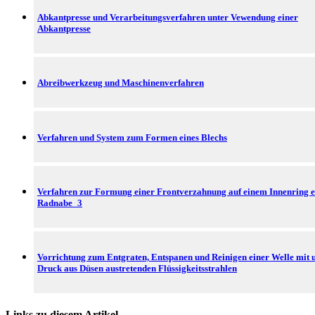
Abkantpresse und Verarbeitungsverfahren unter Vewendung einer
Abkantpresse
Abreibwerkzeug und Maschinenverfahren
Verfahren und System zum Formen eines Blechs
Verfahren zur Formung einer Frontverzahnung auf einem Innenring e
Radnabe_3
Vorrichtung zum Entgraten, Entspanen und Reinigen einer Welle mit 
Druck aus Düsen austretenden Flüssigkeitsstrahlen
Links zu diesem Artikel