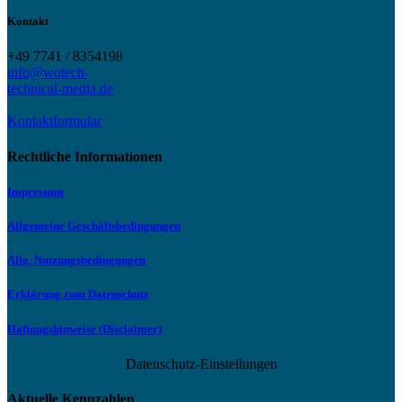
Kontakt
+49 7741 / 8354198
info@wotech-
technical-media.de
Kontaktformular
Rechtliche Informationen
Impressum
Allgemeine Geschäftsbedingungen
Allg. Nutzungsbedingungen
Erklärung zum Datenschutz
Haftungshinweise (Disclaimer)
Datenschutz-Einstellungen
Aktuelle Kennzahlen