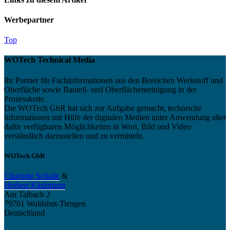
Werbepartner
Top
WOTech Technical Media
Ihr Partner für Fachinformationen aus den Bereichen Werkstoff und
Oberfläche sowie Bauteil- und Oberflächenreinigung in der
Prozesskette.
Die WOTech GbR hat sich zur Aufgabe gemacht, technische
Informationen mit Hilfe der digitalen Medien unter Anwendung aller
dafür verfügbaren Möglichkeiten in Wort, Bild und Video
verständlich darzustellen und zu vermitteln.
WOTech GbR
Charlotte Schade
&
Herbert Käszmann
Am Talbach 2
79761 Waldshut-Tiengen
Deutschland