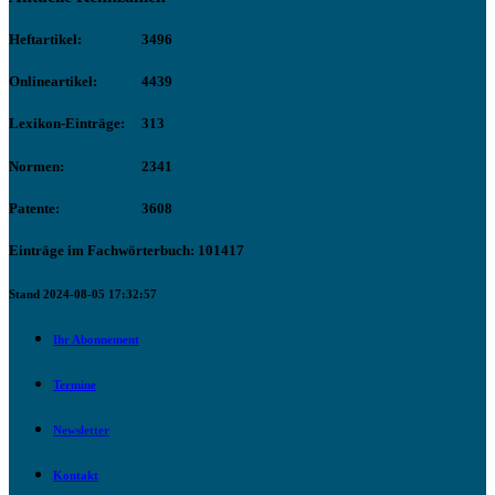
Heftartikel:
3496
Onlineartikel:
4439
Lexikon-Einträge:
313
Normen:
2341
Patente:
3608
Einträge im Fachwörterbuch: 101417
Stand 2024-08-05 17:32:57
Ihr Abonnement
Termine
Newsletter
Kontakt