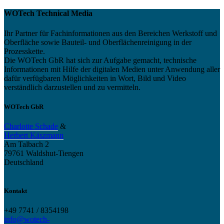
WOTech Technical Media
Ihr Partner für Fachinformationen aus den Bereichen Werkstoff und
Oberfläche sowie Bauteil- und Oberflächenreinigung in der
Prozesskette.
Die WOTech GbR hat sich zur Aufgabe gemacht, technische
Informationen mit Hilfe der digitalen Medien unter Anwendung aller
dafür verfügbaren Möglichkeiten in Wort, Bild und Video
verständlich darzustellen und zu vermitteln.
WOTech GbR
Charlotte Schade
&
Herbert Käszmann
Am Talbach 2
79761 Waldshut-Tiengen
Deutschland
Kontakt
+49 7741 / 8354198
info@wotech-