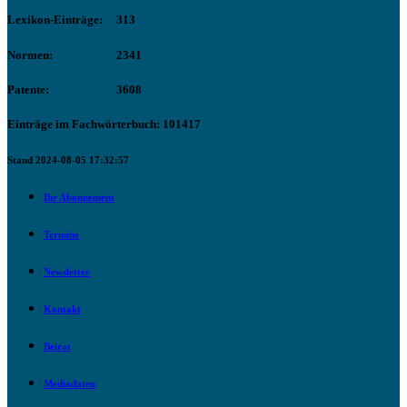
Lexikon-Einträge:
313
Normen:
2341
Patente:
3608
Einträge im Fachwörterbuch: 101417
Stand 2024-08-05 17:32:57
Ihr Abonnement
Termine
Newsletter
Kontakt
Beirat
Mediadaten