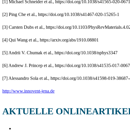
[1] Michael Schneider et al., https://doi.org/10.1038/s41565-020-067
[2] Ping Che et al., https://doi.org/10.1038/s41467-020-15265-1
[3] Carsten Dubs et al., https://doi.org/10.1103/PhysRevMaterials.4.
[4] Qui Wang et al., https://arxiv.org/abs/1910.08801
[5] Andrii V. Chumak et al., https://doi.org/10.1038/nphys3347
[6] Andrew J. Princep et al., https://doi.org/10.1038/s41535-017-006
[7] Alessandro Sola et al., https://doi.org/10.1038/s41598-019-38687-
http://www.innovent-jena.de
AKTUELLE ONLINEARTIKE