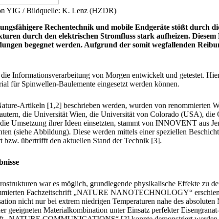
on YIG / Bildquelle: K. Lenz (HZDR)
stungsfähigere Rechentechnik und mobile Endgeräte stößt durch di
ukturen durch den elektrischen Stromfluss stark aufheizen. Dies
adungen begegnet werden. Aufgrund der somit wegfallenden Reibun
r die Informationsverarbeitung von Morgen entwickelt und getestet. 
rial für Spinwellen-Baulemente eingesetzt werden können.
Nature-Artikeln [1,2] beschrieben werden, wurden von renommierten Wis
slautern, die Universität Wien, die Universität von Colorado (USA), d
 die Umsetzung ihrer Ideen einsetzten, stammt von INNOVENT aus Jena
en (siehe Abbildung). Diese werden mittels einer speziellen Beschicht
t bzw. übertrifft den aktuellen Stand der Technik [3].
bnisse
ostrukturen war es möglich, grundlegende physikalische Effekte zu de
nommierten Fachzeitschrift „NATURE NANOTECHNOLOGY“ erschienen Ar
sation nicht nur bei extrem niedrigen Temperaturen nahe des absoluten
iner geeigneten Materialkombination unter Einsatz perfekter Eisengranat
schrift „NATURE COMMUNICATIONS“ [2] konnte demonstriert werden, da