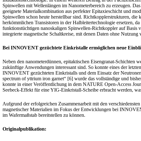
Spinwellen mit Wellenlängen im Nanometerbereich zu erzeugen. Das w
geeignete Materialkombination aus perfekter Epitaxieschicht und modi
Spinwellen schon heute herstellbar sind. Richtkopplerstrukturen, die
herkömmlichen Transistoren in der Halbleitertechnologie ersetzen, da
funktionstüchtigen nanoskaligen Spinwellen-Richtkoppler auf Basis v
integrierte magnetische Schaltkreise, mit denen Daten ohne Nutzung v
Bei INNOVENT gezüchtete Einkristalle ermöglichen neue Einbli
Neben den nanometerdünnen, epitaktischen Eisengranat-Schichten we
zukünftige Anwendungen interessant sind. So konnte eines der letzte
INNOVENT gezüchteten Einkristalls und dem Einsatz der Neutronen
spectrum of yttrium iron garnet“ [6] wurde das vollständige und bish
konnte in einer Veröffentlichung in dem NATURE Open-Access Journal
Seebeck-Effekt für eine YIG-Einkristall-Scheibe erbracht werden, was
Aufgrund der erfolgreichen Zusammenarbeit mit den verschiedensten Fo
magnetischer Materialien im Fokus der Entwicklungen bei INNOVENT st
im Wafermaßstab bereitstellen zu können.
Originalpublikation: