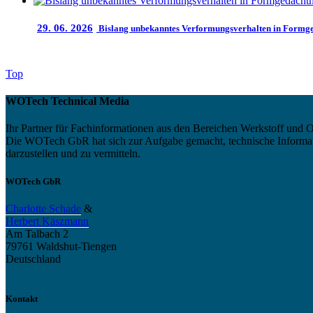
29. 06. 2026
Bislang unbekanntes Verformungsverhalten in Formged
Top
WOTech Technical Media
Ihr Partner für Fachinformationen aus den Bereichen Werkstoff und O
Die WOTech GbR hat sich zur Aufgabe gemacht, technische Informatio
darzustellen und zu vermitteln.
WOTech GbR
Charlotte Schade
&
Herbert Käszmann
Am Talbach 2
79761 Waldshut-Tiengen
Deutschland
Kontakt