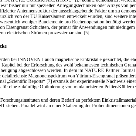
ar bisher nur mit speziellen Anregungstechniken oder Arrays von per
fizierter Antennenstruktur der ausschlaggebende Faktor um zu demonstr
 kürzlich von der TU Kaiserslautern entwickelt wurden, sind weitere in
 wesentlich weniger Bauelemente pro Rechenoperation benötigt werden. 
on Eisengranat-Schichten, der primär für Anwendungen mit niedrigem E
on elektrischen Strömen prozessierbar sind [5].
cke
rden bei INNOVENT auch magnetische Einkristalle gezüchtet, die eben
n Kapitel bei der Erforschung des wohl bekanntesten technischen Grana
beugung abgeschlossen werden. In dem im NATURE-Partner-Journal „n
er detailreichste Magnonenspektrum von Yttrium-Eisengranat präsentiert
 „Scientific Reports“ [7] erstmals der experimentelle Nachweis eine
 für eine zukünftige Optimierung von miniaturisierten Peltier-Kühlern 
rschungsinstituten und deren Bedarf an perfektem Einkristallmaterial 
ehen. Parallel wird an einer Skalierung der Probendimensionen gearbei