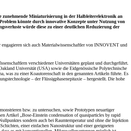
e zunehmende Miniaturisierung in der Halbleiterelektronik an
em Problem könnte durch innovative Konzepte unter Nutzung von
gsverluste würde diese zu einer deutlichen Reduzierung der
Hier engagieren sich auch Materialwissenschaftler von INNOVENT und
senschaftlern verschiedener Universitäten geplant und durchgeführt.
ie Oakland Universität (USA) sowie die Eidgenössische Polytechnische
, was zu einer Koautorenschaft in den genannten Artikeln führte. Es
ungstechnologie – der Flüssigphasenepitaxie – hergestellt. Die hohe
monstrieren bzw. zu untersuchen, sowie Prototypen neuartiger
tikel „Bose-Einstein condensation of quasiparticles by rapid
 Nullpunktes sondern auch bei Raumtemperatur und ohne die Injektion
-Schichten, einer einfachen Nanostruktur und einer geeigneten
ss es mit konventionellen, Mikrowellenantennen möglich ist,