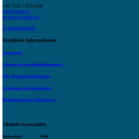
+49 7741 / 8354198
info@wotech-
technical-media.de
Kontaktformular
Rechtliche Informationen
Impressum
Allgemeine Geschäftsbedingungen
Allg. Nutzungsbedingungen
Erklärung zum Datenschutz
Haftungshinweise (Disclaimer)
Aktuelle Kennzahlen
Heftartikel:
3496