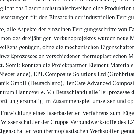
licht das Laserdurchstrahlschweißen eine Produktion 
setzungen für den Einsatz in der industriellen Fertigu
, alle Aspekte der einzelnen Fertigungsschritte von F
men des dreijährigen Verbundprojektes wurden neue Ma
eißens genügen, ohne die mechanischen Eigenschaften 
weißprozesses an verschiedenen thermoplastischen Mat
. Somit konnten die Projektpartner Element Material
iederlande), EPL Composite Solutions Ltd (Großbrita
hnik GmbH (Deutschland), TenCate Advanced Composite
trum Hannover e. V. (Deutschland) alle Teilprozesse 
ilprüfung erstmalig im Zusammenspiel umsetzen und op
e Entwicklung eines laserbasierten Verfahrens zum Füg
er Wissenschaftler der Gruppe Verbundwerkstoffe des L
igenschaften von thermoplastischen Werkstoffen genutz