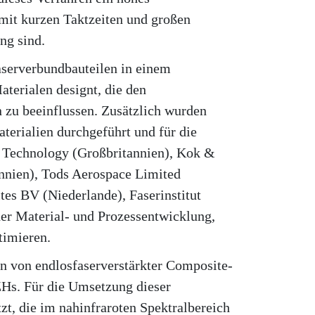
mit kurzen Taktzeiten und großen
ng sind.
aserverbundbauteilen in einem
terialen designt, die den
zu beeinflussen. Zusätzlich wurden
erialien durchgeführt und für die
s Technology (Großbritannien), Kok &
nnien), Tods Aerospace Limited
s BV (Niederlande), Faserinstitut
der Material- und Prozessentwicklung,
timieren.
en von endlosfaserverstärkter Composite-
ZHs. Für die Umsetzung dieser
t, die im nahinfraroten Spektralbereich