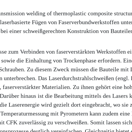
smission welding of thermoplastic composite structures
 laserbasierte Fügen von Faserverbundwerkstoffen unter
 bei einer schweißgerechten Konstruktion von Bauteile
se zum Verbinden von faserverstärkten Werkstoffen ein
sowie die Einhaltung von Trockenphase erfordern. Ein
Schrauben. Zu diesem Zweck müssen die Bauteile mit 
rn unterbrechen. Das Laserdurchstrahlschweißen (engl. 
 faserverstärkter Materialien. Zu ihnen gehört eine hohe
Darüber hinaus ist die Bearbeitung mittels des Lasers k
 die Laserenergie wird gezielt dort eingebracht, wo si
se Temperaturmessung mit Pyrometern kann zudem eine
it CFK zuverlässig zu verschweißen. Somit lassen sic
sprozesse deutlich vereinfachen. Gleichzeitig bietet 