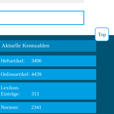
Top
Aktuelle Kennzahlen
Heftartikel:
3496
Onlineartikel:
4439
Lexikon-
Einträge:
313
Normen:
2341