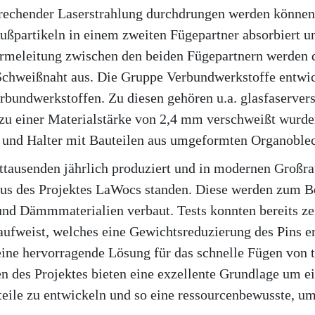
sprechender Laserstrahlung durchdrungen werden können
ußpartikeln in einem zweiten Fügepartner absorbiert u
eleitung zwischen den beiden Fügepartnern werden di
 Schweißnaht aus. Die Gruppe Verbundwerkstoffe entwi
rbundwerkstoffen. Zu diesen gehören u.a. glasfaservers
 zu einer Materialstärke von 2,4 mm verschweißt wurd
 und Halter mit Bauteilen aus umgeformten Organoble
rttausenden jährlich produziert und in modernen Großr
Fokus des Projektes LaWocs standen. Diese werden zum 
d Dämmmaterialien verbaut. Tests konnten bereits zei
s aufweist, welches eine Gewichtsreduzierung des Pins e
eine hervorragende Lösung für das schnelle Fügen von t
 des Projektes bieten eine exzellente Grundlage um ei
auteile zu entwickeln und so eine ressourcenbewusste,