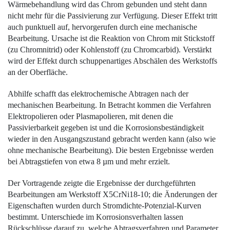
Wärmebehandlung wird das Chrom gebunden und steht dann
nicht mehr für die Passivierung zur Verfügung. Dieser Effekt tritt
auch punktuell auf, hervorgerufen durch eine mechanische
Bearbeitung. Ursache ist die Reaktion von Chrom mit Stickstoff
(zu Chromnitrid) oder Kohlenstoff (zu Chromcarbid). Verstärkt
wird der Effekt durch schuppenartiges Abschälen des Werkstoffs
an der Oberfläche.
Abhilfe schafft das elektrochemische Abtragen nach der
mechanischen Bearbeitung. In Betracht kommen die Verfahren
Elektropolieren oder Plasmapolieren, mit denen die
Passivierbarkeit gegeben ist und die Korro­sionsbeständigkeit
wieder in den Ausgangszustand gebracht werden kann (also wie
ohne mechanische Bearbeitung). Die besten Ergeb­nisse werden
bei Abtragstiefen von etwa 8
µ
m und mehr erzielt.
Der Vortragende zeigte die Ergebnisse der durchgeführten
Bearbeitungen am Werkstoff X5CrNi18-10; die Änderungen der
Eigenschaften wurden durch Stromdichte-Potenzial-Kurven
bestimmt. Unterschiede im Korrosionsverhalten lassen
Rückschlüsse darauf zu, welche Abtragsverfahren und Parameter