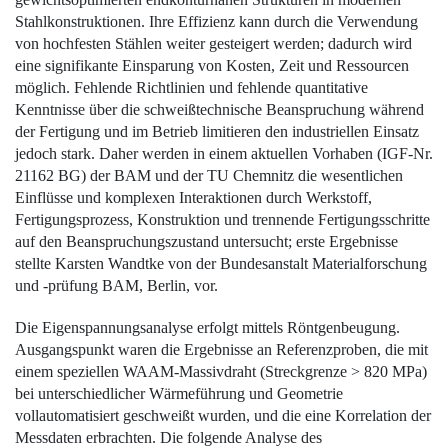
Stahlkonstruktionen. Ihre Effizienz kann durch die Verwendung
von hochfesten Stählen weiter gesteigert werden; dadurch wird
eine signifikante Einsparung von Kosten, Zeit und Ressourcen
möglich. Fehlende Richtlinien und fehlende quantitative
Kenntnisse über die schweißtechnische Beanspruchung während
der Fertigung und im Betrieb limitieren den industriellen Einsatz
jedoch stark. Daher werden in einem aktuellen Vorhaben (IGF-Nr.
21162 BG) der BAM und der TU Chemnitz die wesentlichen
Einflüsse und komplexen Interaktionen durch Werkstoff,
Fertigungsprozess, Konstruktion und trennende Fertigungsschritte
auf den Beanspruchungszustand untersucht; erste Ergebnisse
stellte Karsten Wandtke von der Bundesanstalt Materialforschung
und -prüfung BAM, Berlin, vor.
Die Eigenspannungsanalyse erfolgt mittels Röntgenbeugung.
Ausgangspunkt waren die Ergebnisse an Referenzproben, die mit
einem speziellen WAAM-Massivdraht (Streckgrenze > 820 MPa)
bei unterschiedlicher Wärme­führung und Geometrie
vollautomatisiert geschweißt wurden, und die eine Korrelation der
Messdaten erbrachten. Die folgende Analyse des