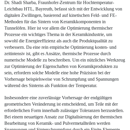
Dr. Shadi Sharba, Fraunhofer-Zentrum für Hoch­temperatur-
Leichtbau HTL, Bayreuth, ­befasst sich mit der Entwicklung von
digitalen Zwillingen, basierend auf kinetischen Feld- und FE-
Methoden für das Sintern von Keramik­komponenten in
Tunnelöfen. Hier ist vor allem die Optimierung thermischer
Prozesse ein wichtiges Thema in der Keramikindustrie, um
sowohl die Energieeffizienz als auch die Produktqualität zu
verbessern. Da eine rein empirische Optimierung kosten- und
zeitintensiv ist, gibt es Ansätze, thermische Prozesse durch
numerische Modelle zu beschreiben. Um ein nützliches Werkzeug
zur Optimierung der Eigenschaften von Keramikprodukten zu
sein, erfordern solche Modelle eine hohe Präzision bei der
Vorhersage beispielsweise von Schrumpfung und Spannungen
während des Sinterns als Funktion der Temperatur.
Insbesondere eine zuverlässige Vorhersage der endgültigen
geometrischen Veränderung ist entscheidend, um Teile mit der
erforderlichen Form innerhalb zulässiger Toleranzen herzustellen.
Bei einem neuartigen Ansatz zur Digitalisierung der thermischen
Bearbei­tung von Keramik- und Pulvermetallteilen werden
Spannungen und ­Sinterschrumpfung durch ein Finite-Elemente-