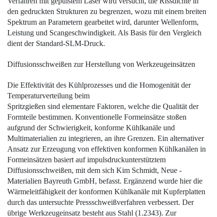
Verfahren mit gepulstem Laser wird versucht, die Rissdichte in
den gedruckten Strukturen zu begrenzen, wozu mit einem breiten
Spektrum an Parametern gearbeitet wird, darunter Wellenform,
Leistung und Scangeschwindigkeit. Als Basis für den Vergleich
dient der Standard-SLM-Druck.
Diffusionsschweißen zur ­Herstellung von Werkzeugeinsätzen
Die Effektivität des Kühlprozesses und die
Homogenität der
Temperaturverteilung beim
Spritzgießen sind elementare Faktoren, welche die Qualität der
Formteile bestimmen. Konventionelle Formeinsätze stoßen
aufgrund der Schwierigkeit, konforme Kühlkanäle und
Multimaterialien zu ­integrieren, an ihre Grenzen. Ein alternativer
Ansatz zur Erzeugung von effektiven konformen Kühlkanälen in
Formeinsätzen basiert auf impulsdruckunterstütztem
Diffusionsschweißen, mit dem sich Kim Schmidt, Neue ­
Materialien Bayreuth GmbH, befasst. Ergänzend wurde hier die
Wärmeleitfähigkeit der konformen Kühlkanäle mit Kupferplatten
durch das untersuchte Pressschweißverfahren verbessert. Der
übrige Werkzeugeinsatz besteht aus Stahl (
1.2343
). Zur