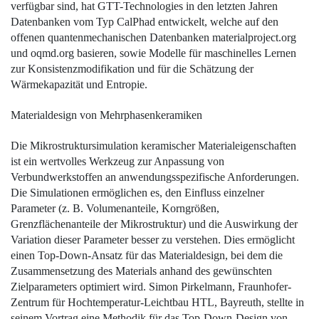
verfügbar sind, hat GTT-Technologies in den letzten Jahren
Datenbanken vom Typ CalPhad entwickelt, welche auf den
offenen quantenmechanischen Datenbanken materialproject.org
und oqmd.org basieren, sowie Modelle für maschinelles Lernen
zur Konsistenzmodifikation und für die Schätzung der
Wärmekapazität und Entropie.
Materialdesign von ­Mehrphasenkeramiken
Die Mikrostruktursimulation keramischer Materialeigenschaften
ist ein wertvolles Werkzeug zur Anpassung von
Verbundwerkstoffen an anwendungsspezifische Anforderungen.
Die Simulationen ermöglichen es, den Einfluss einzelner
Parameter (z. B. Volumenanteile, Korngrößen,
Grenzflächenanteile der Mikrostruktur) und die Auswirkung der
Variation dieser Parameter besser zu ­verstehen. Dies ermöglicht
einen Top-Down-Ansatz für das Materialdesign, bei dem die
Zusammen­setzung des Materials anhand des gewünschten
Zielparameters optimiert wird. Simon Pirkelmann, Fraunhofer-
Zentrum für Hochtemperatur-Leichtbau HTL, Bayreuth, stellte in
seinem Vortrag eine Methodik für das Top-Down-Design von