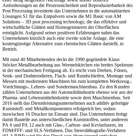
Anforderungen an die Prozesssicherheit und Reproduzierbarkeit des
Post Processing investierte das Unternehmen in die automatisierten
Lösungen S1 für das Entpulvern sowie die M1 ­Basic von AM
Solutions – 3D post processing technology, die das effektive und
wirtschaftliche Glätten und Homoge­nisieren der Oberflächen
ermöglicht. Aufgrund seiner positiven Erfahrungen nahm das
Unternehmen kürzlich auch eine zweite solche Anlage, die eine
kostengünstige Alternative zum chemischen Glätten darstellt, in
Betrieb.
Mit rund 40 Mitarbeitenden deckt die 1990 gegründete Klaus
Stöcker Metallbearbeitung aus Wermelskirchen ein breites Spektrum
in der mechanischen Fertigung ab. Es reicht vom Drehen, Fräsen,
Senk- und Drahterodieren, Flach- und Rundschleifen, Montage und
Messen mit modernsten Maschinen bis zum kompletten Werkzeug-,
Vorrichtungs-, Lehren- und Sondermaschinenbau. Zu den Kunden
zählen Unternehmen aus der Automobilindustrie ebenso wie aus der
Pharma- und Lebensmittelindustrie sowie dem Maschinenbau. Seit
2016 stellt das Dienstleistungsunternehmen auch additiv gefertigte
Kunststoff- und Metallkomponenten erfolgreich her, sodass
inzwischen 16 Drucker im Einsatz sind. Das Unternehmen fertigt
damit Bauteile aus unterschiedlichen Kunststoffen, unter anderem
PA 6 und PA 12 auch mit Glas-, Carbon- und Kevlarfasern, im
FDM/FFF- und SLS-Verfahren. Das Stereolithografie-Verfahren
(SLA/PJM) wird für den Druck von überwiegend optischen