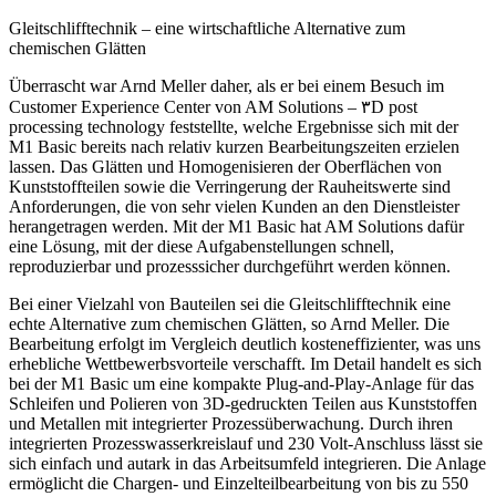
Gleitschlifftechnik – eine ­wirtschaftliche Alternative zum
chemischen Glätten
Überrascht war Arnd Meller daher, als er bei einem Besuch im
Customer Experience Center von AM Solutions – ٣D
post
processing technology feststellte, welche Ergebnisse sich mit der
M1 Basic bereits nach relativ kurzen Bearbeitungszeiten erzielen
lassen. Das Glätten und Homogenisieren der Oberflächen von
Kunststoffteilen sowie die Verringerung der Rauheitswerte sind
Anforderungen, die von sehr vielen Kunden an den Dienstleister
herangetragen werden. Mit der M1 Basic hat AM Solutions dafür
eine Lösung, mit der diese Aufgabenstellungen schnell,
reproduzierbar und prozesssicher durchgeführt werden können.
Bei einer Vielzahl von Bauteilen sei die Gleitschlifftechnik eine
echte Alternative zum chemischen Glätten, so Arnd Meller.
Die
Bearbeitung erfolgt im Vergleich deutlich kosteneffizienter, was uns
erhebliche Wettbewerbsvorteile verschafft.
Im Detail handelt es sich
bei der M1 Basic um eine kompakte Plug-and-Play-Anlage für das
Schleifen und Polieren von 3D-gedruckten Teilen aus Kunststoffen
und Metallen mit integrierter Prozessüberwachung. Durch ihren
integrierten Prozesswasserkreislauf und 230 Volt-Anschluss lässt sie
sich einfach und autark in das Arbeitsumfeld integrieren. Die Anlage
ermöglicht die Chargen- und Einzelteilbearbeitung von bis zu 550