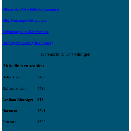
Allgemeine Geschäftsbedingungen
Allg. Nutzungsbedingungen
Erklärung zum Datenschutz
Haftungshinweise (Disclaimer)
Datenschutz-Einstellungen
Aktuelle Kennzahlen
Heftartikel:
3496
Onlineartikel:
4439
Lexikon-Einträge:
313
Normen:
2341
Patente:
3608