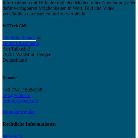
Informationen mit Hilfe der digitalen Medien unter Anwendung aller
dafür verfügbaren Möglichkeiten in Wort, Bild und Video
verständlich darzustellen und zu vermitteln.
WOTech GbR
Charlotte Schade
&
Herbert Käszmann
Am Talbach 2
79761 Waldshut-Tiengen
Deutschland
Kontakt
+49 7741 / 8354198
info@wotech-
technical-media.de
Kontaktformular
Rechtliche Informationen
Impressum