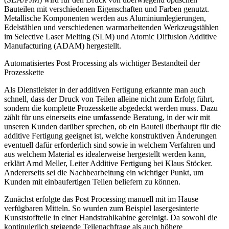
Bauteilen mit verschiedenen Eigenschaften und Farben genutzt.
Metallische Komponenten werden aus Aluminiumlegierungen,
Edelstählen und verschiedenen warmarbeitenden Werkzeugstählen
im Selective Laser Melting (SLM) und Atomic Diffusion Additive
Manufacturing (ADAM) hergestellt.
Automatisiertes Post Processing als wichtiger Bestandteil der
Prozesskette
Als Dienstleister in der additiven Fertigung erkannte man auch
schnell, dass der Druck von Teilen alleine nicht zum Erfolg führt,
sondern die komplette Prozesskette abgedeckt werden muss.
Dazu
zählt für uns einerseits eine umfassende Beratung, in der wir mit
unseren Kunden darüber sprechen, ob ein Bauteil überhaupt für die
additive Fertigung geeignet ist, welche konstruktiven Änderungen
eventuell dafür erforderlich sind sowie in welchem Verfahren und
aus welchem Material es idealerweise hergestellt werden kann,
erklärt Arnd Meller, Leiter Additive Fertigung bei Klaus Stöcker.
Andererseits sei die Nachbearbeitung ein wichtiger Punkt, um
Kunden mit einbaufertigen Teilen beliefern zu können.
Zunächst erfolgte das Post Processing manuell mit im Hause
verfügbaren Mitteln. So wurden zum Beispiel lasergesinterte
Kunststoffteile in einer Handstrahlkabine gereinigt. Da sowohl die
kontinuierlich steigende Teilenachfrage als auch höhere