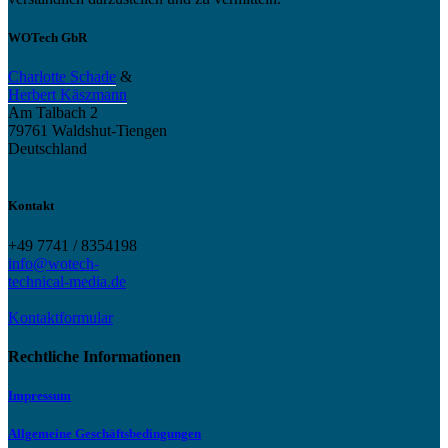
WOTech GbR
Charlotte Schade
&
Herbert Käszmann
Am Talbach 2
79761 Waldshut-Tiengen
Deutschland
Kontakt
+49 7741 / 8354198
info@wotech-
technical-media.de
Kontaktformular
Rechtliche Informationen
Impressum
Allgemeine Geschäftsbedingungen