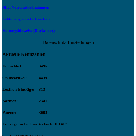
Allg. Nutzungsbedingungen
Erklärung zum Datenschutz
Haftungshinweise (Disclaimer)
Datenschutz-Einstellungen
Aktuelle Kennzahlen
Heftartikel:
3496
Onlineartikel:
4439
Lexikon-Einträge:
313
Normen:
2341
Patente:
3608
Einträge im Fachwörterbuch: 101417