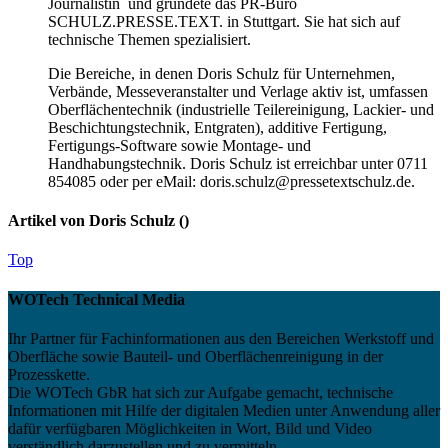
Journalistin und gründete das PR-Büro
SCHULZ.PRESSE.TEXT. in Stuttgart. Sie hat sich auf
technische Themen spezialisiert.
Die Bereiche, in denen Doris Schulz für Unternehmen,
Verbände, Messeveranstalter und Verlage aktiv ist, umfassen
Oberflächentechnik (industrielle Teilereinigung, Lackier- und
Beschichtungstechnik, Entgraten), additive Fertigung,
Fertigungs-Software sowie Montage- und
Handhabungstechnik. Doris Schulz ist erreichbar unter 0711
854085 oder per eMail: doris.schulz@pressetextschulz.de.
Artikel von Doris Schulz (
)
Top
WOTech Technical Media
Ihr Partner für Fachinformationen aus den Bereichen Werkstoff und
Oberfläche sowie Bauteil- und Oberflächenreinigung in der
Prozesskette.
Die WOTech GbR hat sich zur Aufgabe gemacht, technische
Informationen mit Hilfe der digitalen Medien unter Anwendung aller
dafür verfügbaren Möglichkeiten in Wort, Bild und Video
verständlich darzustellen und zu vermitteln.