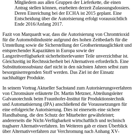
Mitgliedern aus allen Gruppen der Lieferkette, die einen
Antrag stellen können, erarbeiten derzeit Zulassungsdossiers.
Deren Einreichung bei der ECHA ist 2015 geplant. Eine
Entscheidung über die Autorisierung erfolgt voraussichtlich
Ende 2016/Anfang 2017.
Fazit von Marquardt war, dass die Autorisierung von Chromtrioxid
für die Automobilindustrie aufgrund des hohen Zeitbedarfs für die
Umstellung sowie die Sicherstellung der Großserientauglichkeit und
entsprechender Kapazitäten in Europa sowie der
Langzeitverfügbarkeit sicherheitsrelevanter Teile unverzichtbar ist.
Gleichzeitig ist Rechts­sicherheit bei Alternativen erforderlich. Eine
Substitutionssubstanz darf nicht in den nächsten Jahren selbst zum
besorgniserregenden Stoff werden. Das Ziel ist der Einsatz
nachhaltiger Produkte.
In seinem Vortrag
Aktueller Sachstand zum Autorisierungsverfahren
von Chromsäure
erläuterte Dr. Martin Metzner, Abteilungsleiter
Galvanotechnik beim Fraunhofer-Institut für Produktionstechnik
und Automatisierung (IPA) anschließend die Voraussetzungen für
eine erfolgreiche Autorisierung. Dies ist einerseits eine sichere
Handhabung, die den Schutz der Mitarbeiter gewährleistet;
andererseits die Nicht-Verfügbarkeit wirtschaftlich und technisch
tragbarer Alternativverfahren. Im Weiteren gab er einen Überblick
über
Alternativverfahren
zur Verchromung nach Anhang XV-