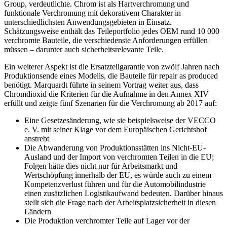
Group, verdeutlichte. Chrom ist als Hartverchromung und
funktionale Verchromung mit dekorativem Charakter in
unterschiedlichsten Anwendungsgebieten in Einsatz.
Schätzungsweise enthält das Teileportfolio jedes OEM rund 10 000
verchromte Bauteile, die verschiedenste Anforderungen erfüllen
müssen – darunter auch sicherheitsrelevante Teile.
Ein weiterer Aspekt ist die Ersatzteilgarantie von zwölf Jahren nach
Produktionsende­ eines Modells, die Bauteile für
repair as produced
benötigt. Marquardt führte in seinem Vortrag weiter aus, dass
Chromdioxid die Kriterien für die Aufnahme in den Annex XIV
erfüllt und zeigte fünf Szenarien für die Verchromung ab 2017 auf:
Eine Gesetzesänderung, wie sie beispielsweise der VECCO
e. V. mit seiner Klage vor dem Europäischen Gerichtshof
anstrebt
Die Abwanderung von Produktionsstätten ins Nicht-EU-
Ausland und der Import von verchromten Teilen in die EU;
Folgen hätte dies nicht nur für Arbeitsmarkt und
Wertschöpfung innerhalb der EU, es würde auch zu einem
Kompetenzverlust führen und für die Automobilindustrie
einen zusätzlichen Logistikaufwand bedeuten. Darüber hinaus
stellt sich die Frage nach der Arbeitsplatzsicherheit in diesen
Ländern
Die Produktion verchromter Teile auf Lager vor der