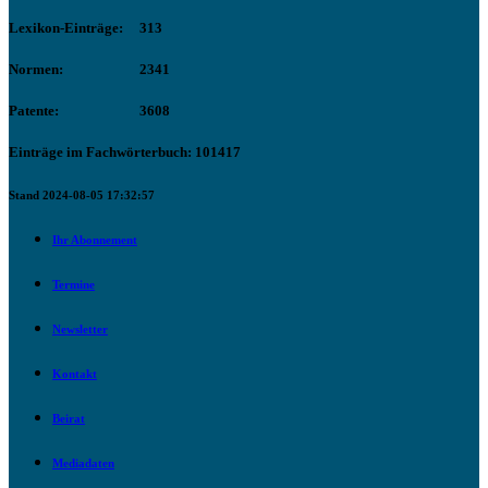
Lexikon-Einträge:
313
Normen:
2341
Patente:
3608
Einträge im Fachwörterbuch: 101417
Stand 2024-08-05 17:32:57
Ihr Abonnement
Termine
Newsletter
Kontakt
Beirat
Mediadaten