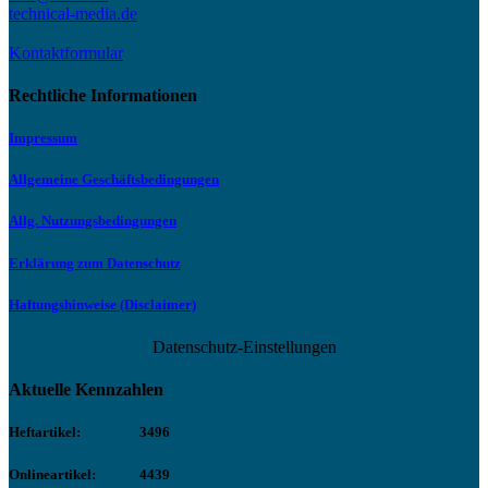
technical-media.de
Kontaktformular
Rechtliche Informationen
Impressum
Allgemeine Geschäftsbedingungen
Allg. Nutzungsbedingungen
Erklärung zum Datenschutz
Haftungshinweise (Disclaimer)
Datenschutz-Einstellungen
Aktuelle Kennzahlen
Heftartikel:
3496
Onlineartikel:
4439