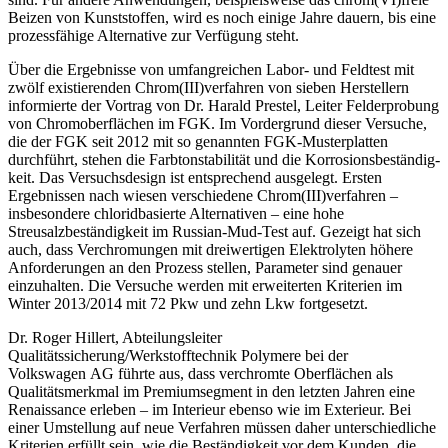
Beizen von Kunststoffen, wird es noch einige Jahre dauern, bis eine
prozessfähige Alternative zur Verfügung steht.
Über die Ergebnisse von umfangreichen Labor- und Feldtest mit
zwölf existierenden Chrom(III)verfahren von sieben Herstellern
informierte der Vortrag von Dr. Harald Prestel, Leiter Felderprobung
von Chromoberflächen im FGK. Im Vordergrund dieser Versuche,
die der FGK seit 2012 mit so genannten FGK-Musterplatten
durchführt, stehen die Farbtonstabilität und die Korrosionsbeständig­
keit. Das Versuchsdesign ist entsprechend ausgelegt. Ersten
Ergebnissen nach wiesen verschiedene Chrom(III)verfahren –
insbesondere chloridbasierte Alternativen – eine hohe
Streusalzbeständigkeit im Russian-Mud-Test auf. Gezeigt hat sich
auch, dass Verchromungen mit dreiwertigen Elektrolyten höhere
Anforderungen an den Prozess stellen, Parameter sind genauer
einzuhalten. Die Versuche werden mit erweiterten Kriterien im
Winter 2013/2014 mit 72 Pkw und zehn Lkw fortgesetzt.
Dr. Roger Hillert, Abteilungsleiter
Qualitätssicherung/Werkstofftechnik Polymere­ bei der
Volkswagen AG führte aus, dass verchromte Oberflächen als
Qualitätsmerkmal­ im Premiumsegment in den letzten Jahren eine
Renaissance erleben – im Interieur ebenso wie im Exterieur. Bei
einer Umstellung auf neue Verfahren müssen daher unterschiedliche
Kriterien erfüllt sein, wie die Beständigkeit vor dem Kunden, die