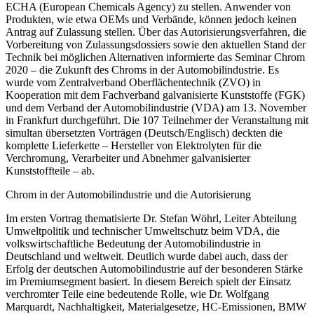
ECHA (European Chemicals Agency) zu stellen. Anwender von
Produkten, wie etwa OEMs und Verbände, können jedoch keinen
Antrag auf Zulassung stellen. Über das Autorisierungsverfahren, die
Vorbereitung von Zulassungsdossiers sowie den aktuellen Stand der
Technik bei möglichen Alternativen informierte das Seminar
Chrom
2020 – die Zukunft des Chroms in der Automobilindustrie
. Es
wurde vom Zentralverband Oberflächentechnik (ZVO) in
Kooperation mit dem Fachverband galvanisierte Kunststoffe (FGK)
und dem Verband der Automobilindustrie (VDA) am 13. November
in Frankfurt durchgeführt. Die 107 Teilnehmer der Veranstaltung mit
simultan übersetzten Vorträgen (Deutsch/Englisch) deckten die
komplette Lieferkette – Hersteller von Elektrolyten für die
Verchromung, Verarbeiter und Abnehmer galvanisierter
Kunststoffteile – ab.
Chrom in der Automobilindustrie und die Autorisierung
Im ersten Vortrag thematisierte Dr. Stefan Wöhrl, Leiter Abteilung
Umweltpolitik und technischer Umweltschutz beim VDA, die
volkswirtschaftliche Bedeutung der Automobilindustrie in
Deutschland und weltweit. Deutlich wurde dabei auch, dass der
Erfolg der deutschen Automobilindustrie auf der besonderen Stärke
im Premiumsegment basiert. In diesem Bereich spielt der Einsatz
verchromter Teile eine bedeutende Rolle, wie Dr. Wolfgang
Marquardt, Nachhaltigkeit, Materialgesetze, HC-Emissionen, BMW