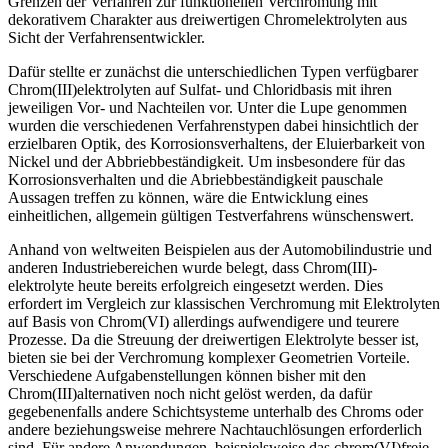
Grenzen der Verfahren zur funktionellen Verchromung mit
dekorativem Charakter aus dreiwertigen Chromelektrolyten aus
Sicht der Verfahrensentwickler.
Dafür stellte er zunächst die unterschied­lichen Typen verfügbarer
Chrom(III)elektrolyten auf Sulfat- und Chloridbasis mit ihren
jeweiligen Vor- und Nachteilen vor. Unter die Lupe genommen
wurden die verschiedenen Verfahrenstypen dabei hinsichtlich der
erzielbaren Optik, des Korrosionsverhaltens, der Eluierbarkeit von
Nickel und der Abbriebbeständigkeit. Um insbesondere­ für das
Korrosionsverhalten und die Abrieb­beständigkeit pauschale
Aussagen treffen zu können, wäre die Entwicklung eines
einheitlichen, allgemein gültigen Testverfahrens wünschenswert.
Anhand von weltweiten Beispielen aus der Automobilindustrie und
anderen Industriebereichen wurde belegt, dass Chrom(III)-
elektrolyte heute bereits erfolgreich eingesetzt werden. Dies
erfordert im Vergleich zur klassischen Verchromung mit Elektrolyten
auf Basis von Chrom(VI) allerdings aufwendigere und teurere
Prozesse. Da die Streuung der dreiwertigen Elektrolyte besser ist,
bieten sie bei der Verchromung komplexer Geometrien Vorteile.
Verschiedene Aufgabenstellungen können bisher mit den
Chrom(III)alternativen noch nicht gelöst werden, da dafür
gegebenenfalls andere Schichtsysteme unterhalb des Chroms oder
andere beziehungsweise mehrere Nachtauchlösungen erforderlich
sind. Für andere Anwendungen, beispielsweise das chrom(VI)freie