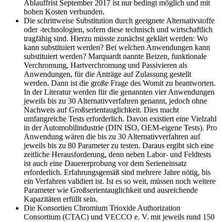
Ablauffrist September 2017 ist nur bedingt möglich und mit
hohen Kosten verbunden.
Die schrittweise Substitution durch geeignete Alternativstoffe
oder -technologien, sofern diese technisch und wirtschaftlich
tragfähig sind. Hierzu müsste zunächst geklärt werden: Wo
kann substituiert werden? Bei welchen Anwendungen kann
substituiert werden? Marquardt nannte
Beizen, funktionale
Verchromung, Hartverchromung
und
Passivieren
als
Anwendungen, für die Anträge auf Zulassung gestellt
werden. Dann ist die große Frage des
Womit
zu beantworten.
In der Literatur werden für die genannten vier Anwendungen
jeweils bis zu 30 Alternativverfahren genannt, jedoch ohne
Nachweis auf Großserientauglichkeit. Dies macht
umfangreiche Tests erforderlich. Davon existiert eine Vielzahl
in der Automobilindustrie (
DIN ISO
, OEM-eigene Tests). Pro
Anwendung wären die bis zu 30 Alternativverfahren auf
jeweils bis zu 80 Parameter zu testen. Daraus ergibt sich eine
zeitliche Herausforderung, denn neben Labor- und Feldtests
ist auch eine Dauer­erprobung vor dem Serieneinsatz
erforderlich. Erfahrungsgemäß sind mehrere Jahre nötig, bis
ein Verfahren validiert ist. Ist es so weit, müssen noch weitere
Parameter wie Großserientauglichkeit und ausreichende
Kapazitäten erfüllt sein.
Die Konsortien Chromium Trioxide Autho
rization
Consortium (CTAC) und VECCO e. V.
mit jeweils rund 150