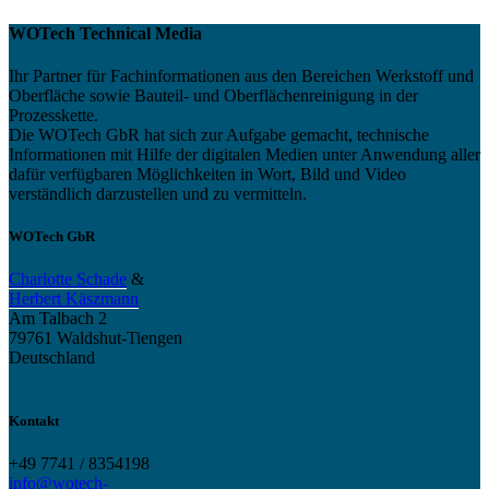
WOTech Technical Media
Ihr Partner für Fachinformationen aus den Bereichen Werkstoff und
Oberfläche sowie Bauteil- und Oberflächenreinigung in der
Prozesskette.
Die WOTech GbR hat sich zur Aufgabe gemacht, technische
Informationen mit Hilfe der digitalen Medien unter Anwendung aller
dafür verfügbaren Möglichkeiten in Wort, Bild und Video
verständlich darzustellen und zu vermitteln.
WOTech GbR
Charlotte Schade
&
Herbert Käszmann
Am Talbach 2
79761 Waldshut-Tiengen
Deutschland
Kontakt
+49 7741 / 8354198
info@wotech-