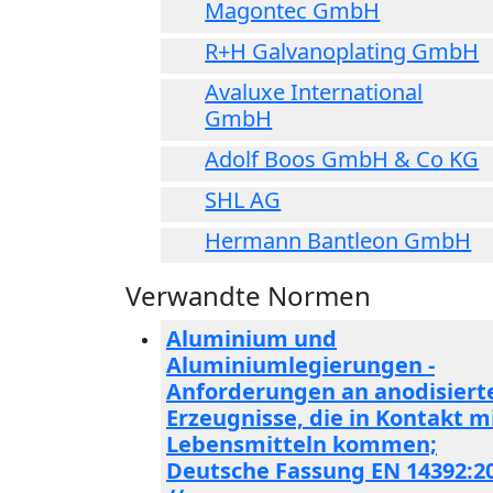
Magontec GmbH
R+H Galvanoplating GmbH
Avaluxe International
GmbH
Adolf Boos GmbH & Co KG
SHL AG
Hermann Bantleon GmbH
Verwandte Normen
Aluminium und
Aluminiumlegierungen -
Anforderungen an anodisiert
Erzeugnisse, die in Kontakt m
Lebensmitteln kommen;
Deutsche Fassung EN 14392:2