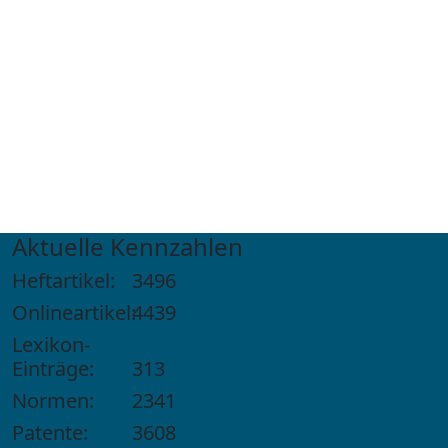
Aktuelle Kennzahlen
Heftartikel:
3496
Onlineartikel:
4439
Lexikon-
Einträge:
313
Normen:
2341
Patente:
3608