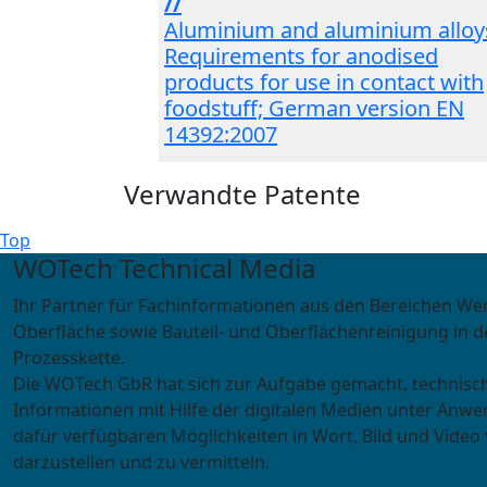
//
Aluminium and aluminium alloys
Requirements for anodised
products for use in contact with
foodstuff; German version EN
14392:2007
Verwandte Patente
Top
WOTech Technical Media
Ihr Partner für Fachinformationen aus den Bereichen We
Oberfläche sowie Bauteil- und Oberflächenreinigung in d
Prozesskette.
Die WOTech GbR hat sich zur Aufgabe gemacht, technisc
Informationen mit Hilfe der digitalen Medien unter Anwe
dafür verfügbaren Möglichkeiten in Wort, Bild und Video 
darzustellen und zu vermitteln.