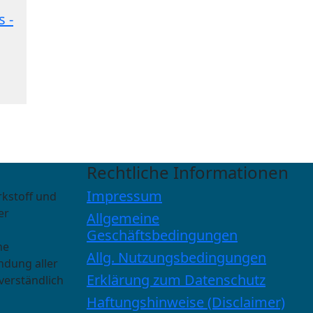
 -
Rechtliche Informationen
Impressum
rkstoff und
er
Allgemeine
Geschäftsbedingungen
he
Allg. Nutzungsbedingungen
ndung aller
Erklärung zum Datenschutz
verständlich
Haftungshinweise (Disclaimer)