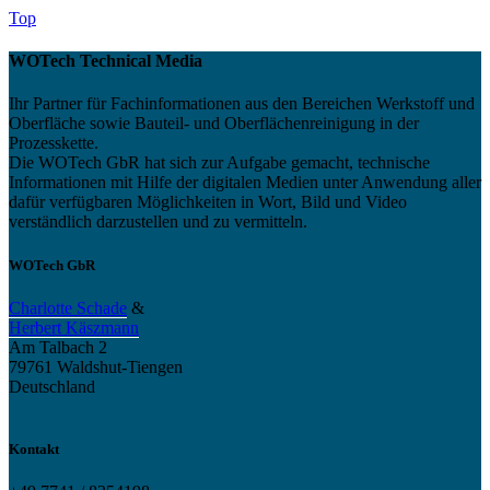
Top
WOTech Technical Media
Ihr Partner für Fachinformationen aus den Bereichen Werkstoff und
Oberfläche sowie Bauteil- und Oberflächenreinigung in der
Prozesskette.
Die WOTech GbR hat sich zur Aufgabe gemacht, technische
Informationen mit Hilfe der digitalen Medien unter Anwendung aller
dafür verfügbaren Möglichkeiten in Wort, Bild und Video
verständlich darzustellen und zu vermitteln.
WOTech GbR
Charlotte Schade
&
Herbert Käszmann
Am Talbach 2
79761 Waldshut-Tiengen
Deutschland
Kontakt