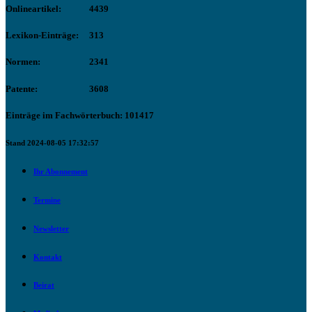
Onlineartikel:
4439
Lexikon-Einträge:
313
Normen:
2341
Patente:
3608
Einträge im Fachwörterbuch: 101417
Stand 2024-08-05 17:32:57
Ihr Abonnement
Termine
Newsletter
Kontakt
Beirat