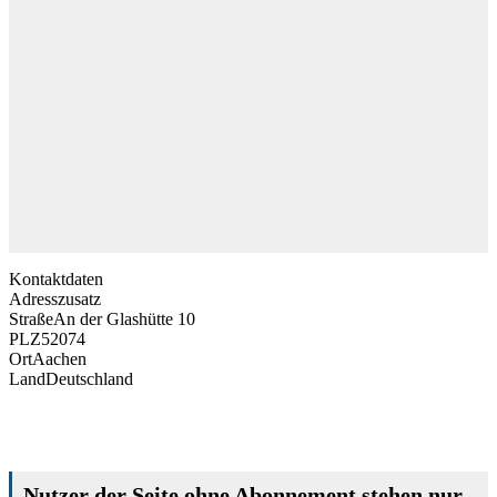
Kontaktdaten
Adresszusatz
Straße
An der Glashütte 10
PLZ
52074
Ort
Aachen
Land
Deutschland
Nutzer der Seite ohne Abonnement stehen nur