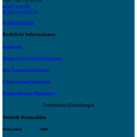
+49 7741 / 8354198
info@wotech-
technical-media.de
Kontaktformular
Rechtliche Informationen
Impressum
Allgemeine Geschäftsbedingungen
Allg. Nutzungsbedingungen
Erklärung zum Datenschutz
Haftungshinweise (Disclaimer)
Datenschutz-Einstellungen
Aktuelle Kennzahlen
Heftartikel:
3496