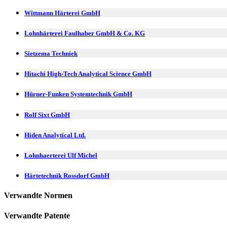
Wittmann Härterei GmbH
Lohnhärterei Faulhaber GmbH & Co. KG
Sietzema Techniek
Hitachi High-Tech Analytical Science GmbH
Hürner-Funken Systemtechnik GmbH
Rolf Sixt GmbH
Hiden Analytical Ltd.
Lohnhaerterei Ulf Michel
Härtetechnik Rossdorf GmbH
Verwandte Normen
Verwandte Patente