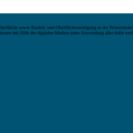
berfläche sowie Bauteil- und Oberflächenreinigung in der Prozesskette
nen mit Hilfe der digitalen Medien unter Anwendung aller dafür verf