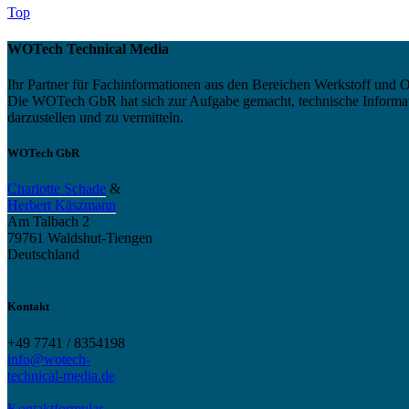
Top
WOTech Technical Media
Ihr Partner für Fachinformationen aus den Bereichen Werkstoff und O
Die WOTech GbR hat sich zur Aufgabe gemacht, technische Informatio
darzustellen und zu vermitteln.
WOTech GbR
Charlotte Schade
&
Herbert Käszmann
Am Talbach 2
79761 Waldshut-Tiengen
Deutschland
Kontakt
+49 7741 / 8354198
info@wotech-
technical-media.de
Kontaktformular