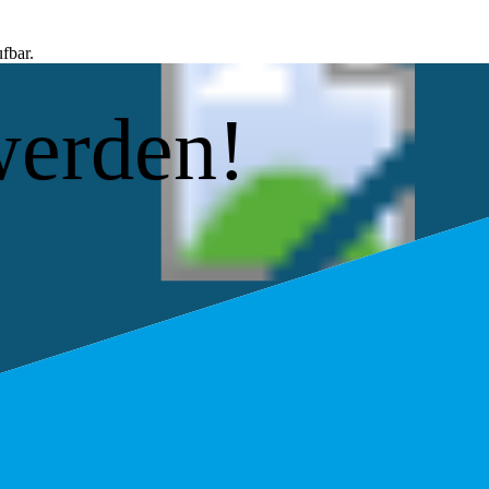
fbar.
werden!