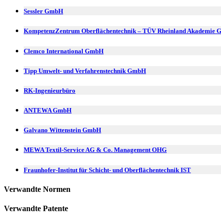
Sessler GmbH
KompetenzZentrum Oberflächentechnik – TÜV Rheinland Akademie
Clemco International GmbH
Tipp Umwelt- und Verfahrenstechnik GmbH
RK-Ingenieurbüro
ANTEWA GmbH
Galvano Wittenstein GmbH
MEWA Textil-Service AG & Co. Management OHG
Fraunhofer-Institut für Schicht- und Oberflächentechnik IST
Verwandte Normen
Verwandte Patente