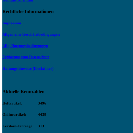
Rechtliche Informationen
Impressum
Allgemeine Geschäftsbedingungen
Allg. Nutzungsbedingungen
Erklärung zum Datenschutz
Haftungshinweise (Disclaimer)
Aktuelle Kennzahlen
Heftartikel:
3496
Onlineartikel:
4439
Lexikon-Einträge:
313