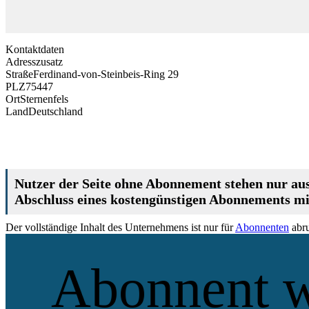
Kontaktdaten
Adresszusatz
Straße
Ferdinand-von-Steinbeis-Ring 29
PLZ
75447
Ort
Sternenfels
Land
Deutschland
Nutzer der Seite ohne Abonnement stehen nur aus
Abschluss eines kostengünstigen Abonnements mit
Der vollständige Inhalt des Unternehmens ist nur für
Abonnenten
abru
Abonnent 