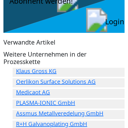
Abonnent werden!
Login
Verwandte Artikel
Weitere Unternehmen in der
Prozesskette
Klaus Gross KG
Oerlikon Surface Solutions AG
Medicaot AG
PLASMA-IONIC GmbH
Assmus Metallveredelung GmbH
R+H Galvanoplating GmbH