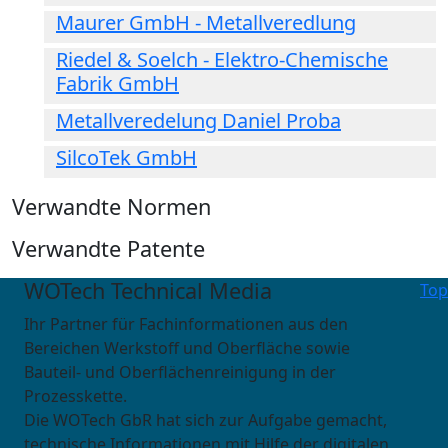
Maurer GmbH - Metallveredlung
Riedel & Soelch - Elektro-Chemische
Fabrik GmbH
Metallveredelung Daniel Proba
SilcoTek GmbH
Verwandte Normen
Verwandte Patente
WOTech Technical Media
Top
Ihr Partner für Fachinformationen aus den
Bereichen Werkstoff und Oberfläche sowie
Bauteil- und Oberflächenreinigung in der
Prozesskette.
Die WOTech GbR hat sich zur Aufgabe gemacht,
technische Informationen mit Hilfe der digitalen