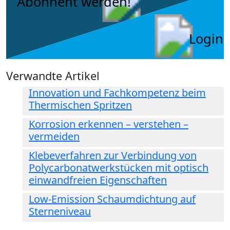
Abonnent werden!
Login
Verwandte Artikel
Innovation und Fachkompetenz beim
Thermischen Spritzen
Korrosion erkennen – verstehen –
vermeiden
Klebeverfahren zur Verbindung von
Polycarbonatwerkstücken mit optisch
einwandfreien Eigenschaften
Low-Emission Schaumdichtung auf
Sterneniveau