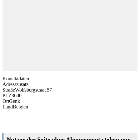
Kontaktdaten
Adresszusatz
Straße
Wolfsbergstraat 57
PLZ
3600
Ort
Genk
Land
Belgien
Nutzer der Seite ohne Abonnement stehen nur