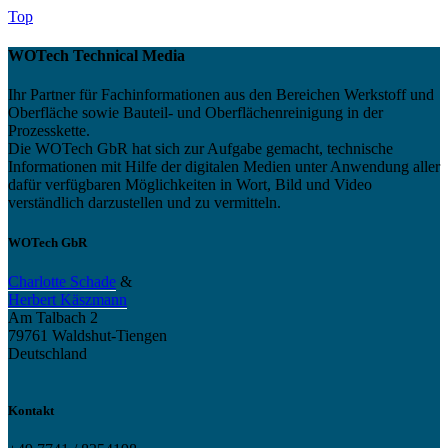
Top
WOTech Technical Media
Ihr Partner für Fachinformationen aus den Bereichen Werkstoff und
Oberfläche sowie Bauteil- und Oberflächenreinigung in der
Prozesskette.
Die WOTech GbR hat sich zur Aufgabe gemacht, technische
Informationen mit Hilfe der digitalen Medien unter Anwendung aller
dafür verfügbaren Möglichkeiten in Wort, Bild und Video
verständlich darzustellen und zu vermitteln.
WOTech GbR
Charlotte Schade
&
Herbert Käszmann
Am Talbach 2
79761 Waldshut-Tiengen
Deutschland
Kontakt