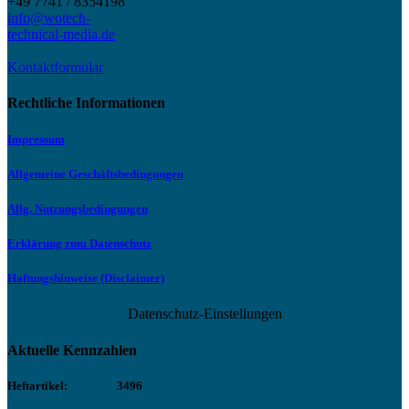
+49 7741 / 8354198
info@wotech-
technical-media.de
Kontaktformular
Rechtliche Informationen
Impressum
Allgemeine Geschäftsbedingungen
Allg. Nutzungsbedingungen
Erklärung zum Datenschutz
Haftungshinweise (Disclaimer)
Datenschutz-Einstellungen
Aktuelle Kennzahlen
Heftartikel:
3496