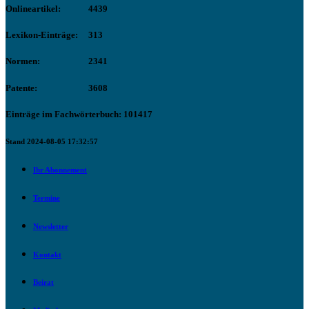
Onlineartikel:
4439
Lexikon-Einträge:
313
Normen:
2341
Patente:
3608
Einträge im Fachwörterbuch: 101417
Stand 2024-08-05 17:32:57
Ihr Abonnement
Termine
Newsletter
Kontakt
Beirat