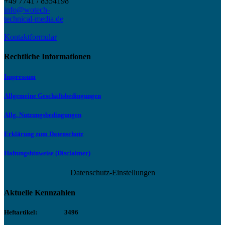
+49 7741 / 8354198
info@wotech-
technical-media.de
Kontaktformular
Rechtliche Informationen
Impressum
Allgemeine Geschäftsbedingungen
Allg. Nutzungsbedingungen
Erklärung zum Datenschutz
Haftungshinweise (Disclaimer)
Datenschutz-Einstellungen
Aktuelle Kennzahlen
Heftartikel:
3496