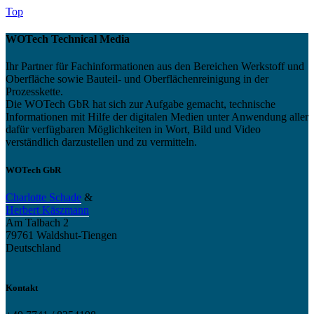
Top
WOTech Technical Media
Ihr Partner für Fachinformationen aus den Bereichen Werkstoff und
Oberfläche sowie Bauteil- und Oberflächenreinigung in der
Prozesskette.
Die WOTech GbR hat sich zur Aufgabe gemacht, technische
Informationen mit Hilfe der digitalen Medien unter Anwendung aller
dafür verfügbaren Möglichkeiten in Wort, Bild und Video
verständlich darzustellen und zu vermitteln.
WOTech GbR
Charlotte Schade
&
Herbert Käszmann
Am Talbach 2
79761 Waldshut-Tiengen
Deutschland
Kontakt