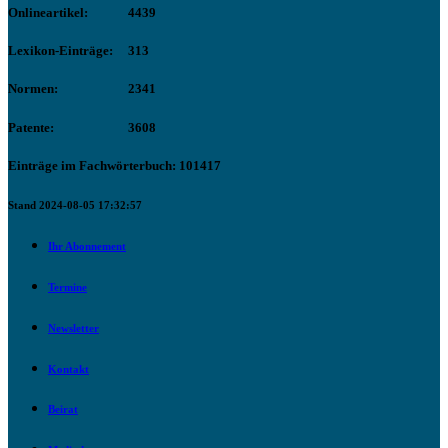
Onlineartikel:
4439
Lexikon-Einträge:
313
Normen:
2341
Patente:
3608
Einträge im Fachwörterbuch: 101417
Stand 2024-08-05 17:32:57
Ihr Abonnement
Termine
Newsletter
Kontakt
Beirat