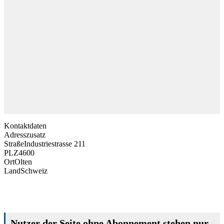
Kontaktdaten
Adresszusatz
Straße
Industriestrasse 211
PLZ
4600
Ort
Olten
Land
Schweiz
Nutzer der Seite ohne Abonnement stehen nur