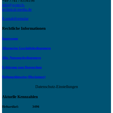
+49 7741 / 8354198
info@wotech-
technical-media.de
Kontaktformular
Rechtliche Informationen
Impressum
Allgemeine Geschäftsbedingungen
Allg. Nutzungsbedingungen
Erklärung zum Datenschutz
Haftungshinweise (Disclaimer)
Datenschutz-Einstellungen
Aktuelle Kennzahlen
Heftartikel:
3496