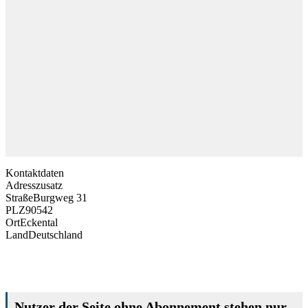
Kontaktdaten
Adresszusatz
Straße
Burgweg 31
PLZ
90542
Ort
Eckental
Land
Deutschland
Nutzer der Seite ohne Abonnement stehen nur