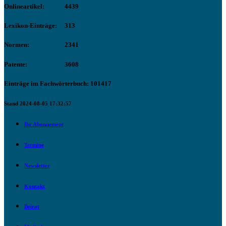
Onlineartikel:
4439
Lexikon-Einträge:
313
Normen:
2341
Patente:
3608
Einträge im Fachwörterbuch: 101417
Stand 2024-08-05 17:32:57
Ihr Abonnement
Termine
Newsletter
Kontakt
Beirat