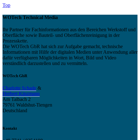
Top
WOTech Technical Media
Ihr Partner für Fachinformationen aus den Bereichen Werkstoff und
Oberfläche sowie Bauteil- und Oberflächenreinigung in der
Prozesskette.
Die WOTech GbR hat sich zur Aufgabe gemacht, technische
Informationen mit Hilfe der digitalen Medien unter Anwendung aller
dafür verfügbaren Möglichkeiten in Wort, Bild und Video
verständlich darzustellen und zu vermitteln.
WOTech GbR
Charlotte Schade
&
Herbert Käszmann
Am Talbach 2
79761 Waldshut-Tiengen
Deutschland
Kontakt