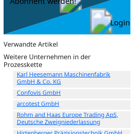
Abonnent werden!
Login
Verwandte Artikel
Weitere Unternehmen in der
Prozesskette
Karl Heesemann Maschinenfabrik
GmbH & Co. KG
Confovis GmbH
arcotest GmbH
Rohm and Haas Europe Trading ApS,
Deutsche Zweigniederlassung
Hirtenberger Präzisionstechnik GmbH