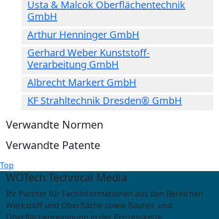
Usta & Malcok Oberflächentechnik
GmbH
Arthur Henninger GmbH
Gerhard Weber Kunststoff-
Verarbeitung GmbH
Albrecht Markert GmbH
KF Strahltechnik Dresden® GmbH
Verwandte Normen
Verwandte Patente
Top
WOTech Technical Media
Ihr Partner für Fachinformationen aus den Bereichen
Werkstoff und Oberfläche sowie Bauteil- und
Oberflächenreinigung in der Prozesskette.