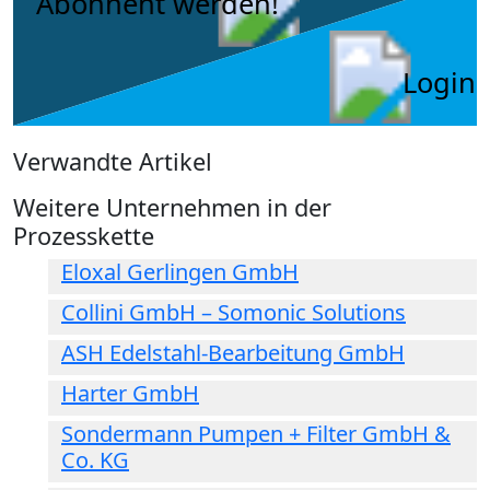
Abonnent werden!
Login
Verwandte Artikel
Weitere Unternehmen in der
Prozesskette
Eloxal Gerlingen GmbH
Collini GmbH – Somonic Solutions
ASH Edelstahl-Bearbeitung GmbH
Harter GmbH
Sondermann Pumpen + Filter GmbH &
Co. KG