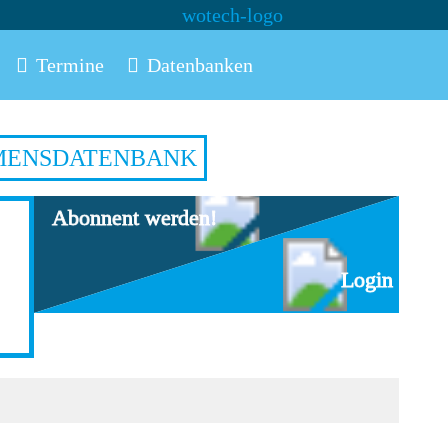
Termine
Datenbanken
MENSDATENBANK
Abonnent werden!
Login