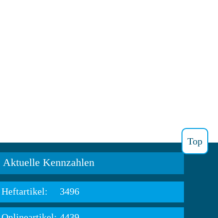
Top
Aktuelle Kennzahlen
Heftartikel:
3496
Onlineartikel:
4439