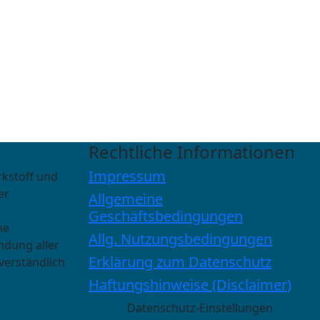
Rechtliche Informationen
Impressum
rkstoff und
er
Allgemeine
Geschäftsbedingungen
he
Allg. Nutzungsbedingungen
ndung aller
Erklärung zum Datenschutz
verständlich
Haftungshinweise (Disclaimer)
Datenschutz-Einstellungen