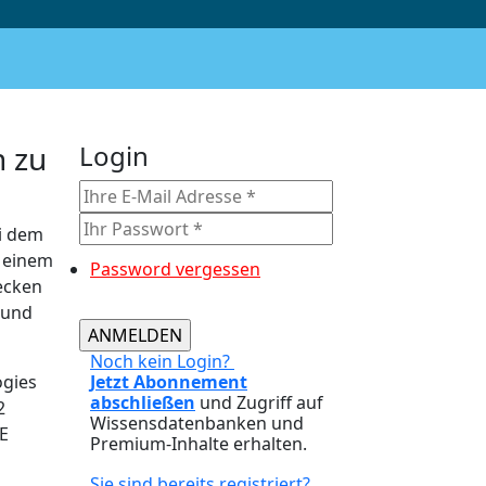
n zu
Login
ei dem
d einem
Password vergessen
ecken
 und
Noch kein Login?
ogies
Jetzt Abonnement
abschließen
und Zugriff auf
2
Wissensdatenbanken und
DE
Premium-Inhalte erhalten.
Sie sind bereits registriert?