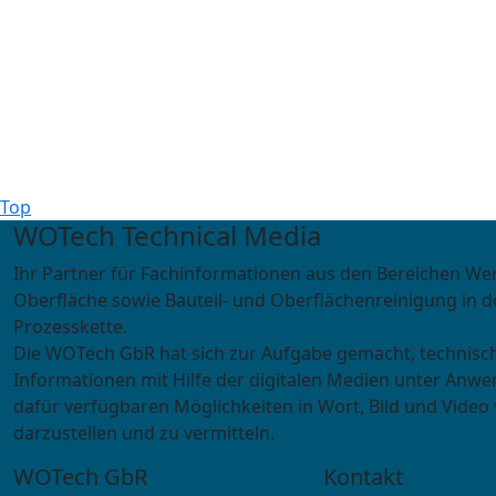
Top
WOTech Technical Media
Ihr Partner für Fachinformationen aus den Bereichen We
Oberfläche sowie Bauteil- und Oberflächenreinigung in d
Prozesskette.
Die WOTech GbR hat sich zur Aufgabe gemacht, technisc
Informationen mit Hilfe der digitalen Medien unter Anwe
dafür verfügbaren Möglichkeiten in Wort, Bild und Video 
darzustellen und zu vermitteln.
WOTech GbR
Kontakt