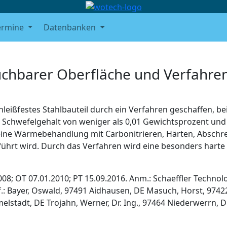
ermine
Datenbanken
uchbarer Oberfläche und Verfahre
eißfestes Stahlbauteil durch ein Verfahren geschaffen, b
 Schwefelgehalt von weniger als 0,01 Gewichtsprozent un
eine Wärmebehandlung mit Carbonitrieren, Härten, Abschr
ührt wird. Durch das Verfahren wird eine besonders harte
008; OT 07.01.2010; PT 15.09.2016. Anm.: Schaeffler Technol
.: Bayer, Oswald, 97491 Aidhausen, DE Masuch, Horst, 9742
lstadt, DE Trojahn, Werner, Dr. Ing., 97464 Niederwerrn, 