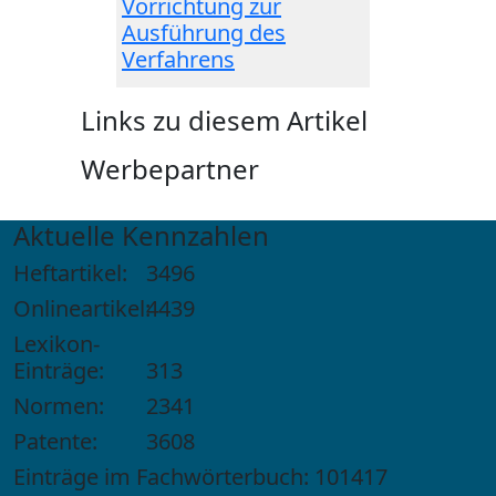
Vorrichtung zur
Ausführung des
Verfahrens
Links zu diesem Artikel
Werbepartner
Aktuelle Kennzahlen
Heftartikel:
3496
Onlineartikel:
4439
Lexikon-
Einträge:
313
Normen:
2341
Patente:
3608
Einträge im Fachwörterbuch: 101417