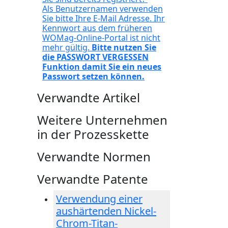
Als Benutzernamen verwenden
Sie bitte Ihre E-Mail Adresse. Ihr
Kennwort aus dem früheren
WOMag-Online-Portal ist nicht
mehr gültig.
Bitte nutzen Sie
die PASSWORT VERGESSEN
Funktion damit Sie ein neues
Passwort setzen können.
Verwandte Artikel
Weitere Unternehmen
in der Prozesskette
Verwandte Normen
Verwandte Patente
Verwendung einer
aushärtenden Nickel-
Chrom-Titan-