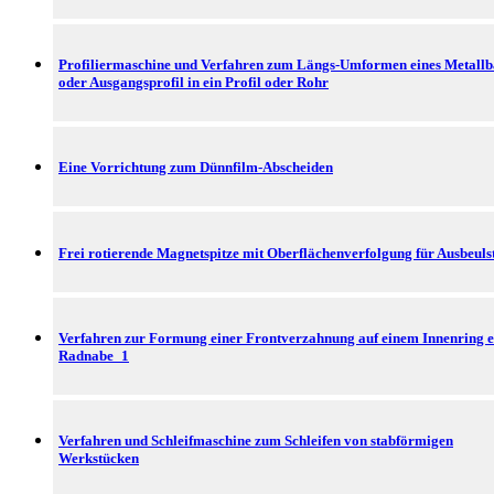
Profiliermaschine und Verfahren zum Längs-Umformen eines Metall
oder Ausgangsprofil in ein Profil oder Rohr
Eine Vorrichtung zum Dünnfilm-Abscheiden
Frei rotierende Magnetspitze mit Oberflächenverfolgung für Ausbeuls
Verfahren zur Formung einer Frontverzahnung auf einem Innenring e
Radnabe_1
Verfahren und Schleifmaschine zum Schleifen von stabförmigen
Werkstücken