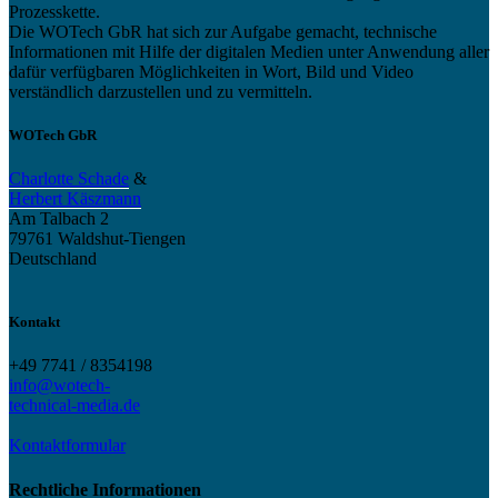
Prozesskette.
Die WOTech GbR hat sich zur Aufgabe gemacht, technische
Informationen mit Hilfe der digitalen Medien unter Anwendung aller
dafür verfügbaren Möglichkeiten in Wort, Bild und Video
verständlich darzustellen und zu vermitteln.
WOTech GbR
Charlotte Schade
&
Herbert Käszmann
Am Talbach 2
79761 Waldshut-Tiengen
Deutschland
Kontakt
+49 7741 / 8354198
info@wotech-
technical-media.de
Kontaktformular
Rechtliche Informationen