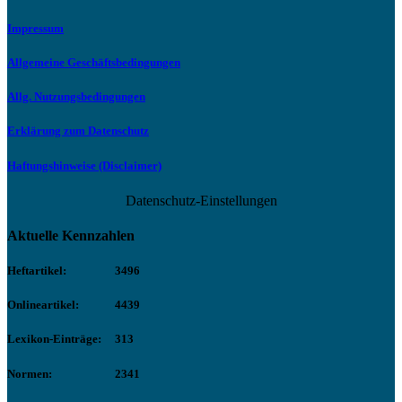
Impressum
Allgemeine Geschäftsbedingungen
Allg. Nutzungsbedingungen
Erklärung zum Datenschutz
Haftungshinweise (Disclaimer)
Datenschutz-Einstellungen
Aktuelle Kennzahlen
Heftartikel:
3496
Onlineartikel:
4439
Lexikon-Einträge:
313
Normen:
2341