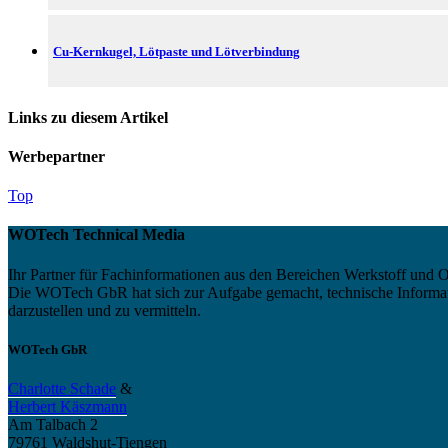
Cu-Kernkugel, Lötpaste und Lötverbindung
Links zu diesem Artikel
Werbepartner
Top
WOTech Technical Media
Ihr Partner für Fachinformationen aus den Bereichen Werkstoff und O
Die WOTech GbR hat sich zur Aufgabe gemacht, technische Informatio
darzustellen und zu vermitteln.
WOTech GbR
Charlotte Schade
&
Herbert Käszmann
Am Talbach 2
79761 Waldshut-Tiengen