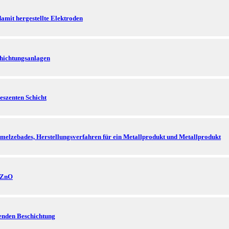
amit hergestellte Elektroden
hichtungsanlagen
szenten Schicht
melzebades, Herstellungsverfahren für ein Metallprodukt und Metallprodukt
m ZnO
renden Beschichtung