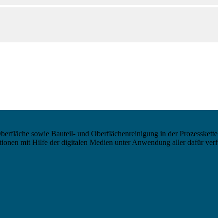
berfläche sowie Bauteil- und Oberflächenreinigung in der Prozesskette
nen mit Hilfe der digitalen Medien unter Anwendung aller dafür verf