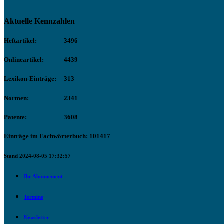
Aktuelle Kennzahlen
Heftartikel:
3496
Onlineartikel:
4439
Lexikon-Einträge:
313
Normen:
2341
Patente:
3608
Einträge im Fachwörterbuch: 101417
Stand 2024-08-05 17:32:57
Ihr Abonnement
Termine
Newsletter