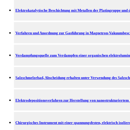
Elektrokatalytische Beschichtung mit Metallen der Platingruppe und d
Verfahren und Anordnung zur Gasführung in Magnetron-Vakuumbesc
Verdampfungsquelle zum Verdampfen einer organischen elektrolumine
Salzschmelzebad, Abscheidung erhalten unter Verwendung des Salzsch
Elektrodepositionsverfahren zur Herstellung von nanostrukturierte
Chirurgisches Instrument mit einer spannungsfesten, elektrisch isolie