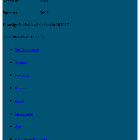
Normen:
2341
Patente:
3608
Einträge im Fachwörterbuch: 101417
Stand 2024-08-05 17:32:57
Ihr Abonnement
Termine
Newsletter
Kontakt
Beirat
Mediadaten
App
Fachwissen Kompakt