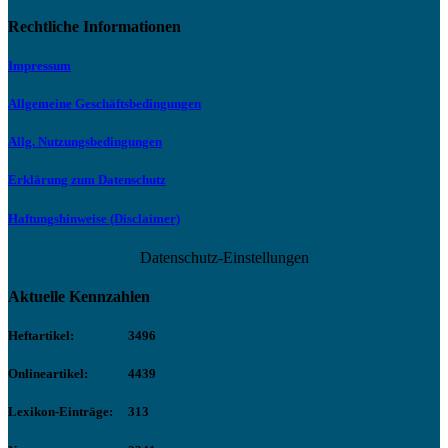
Rechtliche Informationen
Impressum
Allgemeine Geschäftsbedingungen
Allg. Nutzungsbedingungen
Erklärung zum Datenschutz
Haftungshinweise (Disclaimer)
Datenschutz-Einstellungen
Aktuelle Kennzahlen
Heftartikel:
3496
Onlineartikel:
4439
Lexikon-Einträge:
313