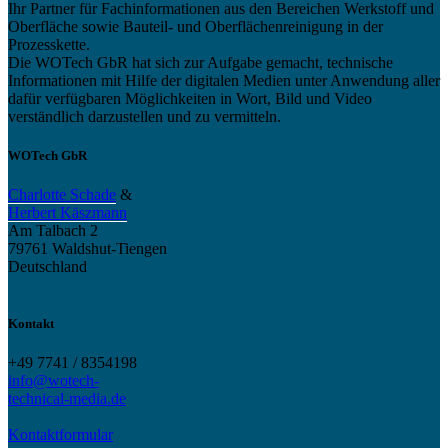
Ihr Partner für Fachinformationen aus den Bereichen Werkstoff und
Oberfläche sowie Bauteil- und Oberflächenreinigung in der
Prozesskette.
Die WOTech GbR hat sich zur Aufgabe gemacht, technische
Informationen mit Hilfe der digitalen Medien unter Anwendung aller
dafür verfügbaren Möglichkeiten in Wort, Bild und Video
verständlich darzustellen und zu vermitteln.
WOTech GbR
Charlotte Schade
&
Herbert Käszmann
Am Talbach 2
79761 Waldshut-Tiengen
Deutschland
Kontakt
+49 7741 / 8354198
info@wotech-
technical-media.de
Kontaktformular