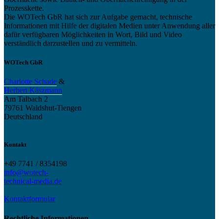
Prozesskette.
Die WOTech GbR hat sich zur Aufgabe gemacht, technische
Informationen mit Hilfe der digitalen Medien unter Anwendung aller
dafür verfügbaren Möglichkeiten in Wort, Bild und Video
verständlich darzustellen und zu vermitteln.
WOTech GbR
Charlotte Schade
&
Herbert Käszmann
Am Talbach 2
79761 Waldshut-Tiengen
Deutschland
Kontakt
+49 7741 / 8354198
info@wotech-
technical-media.de
Kontaktformular
Rechtliche Informationen