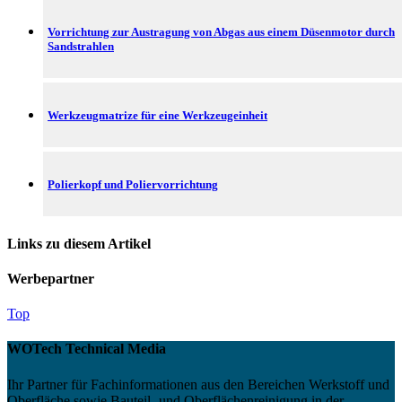
Vorrichtung zur Austragung von Abgas aus einem Düsenmotor durch
Sandstrahlen
Werkzeugmatrize für eine Werkzeugeinheit
Polierkopf und Poliervorrichtung
Links zu diesem Artikel
Werbepartner
Top
WOTech Technical Media
Ihr Partner für Fachinformationen aus den Bereichen Werkstoff und
Oberfläche sowie Bauteil- und Oberflächenreinigung in der