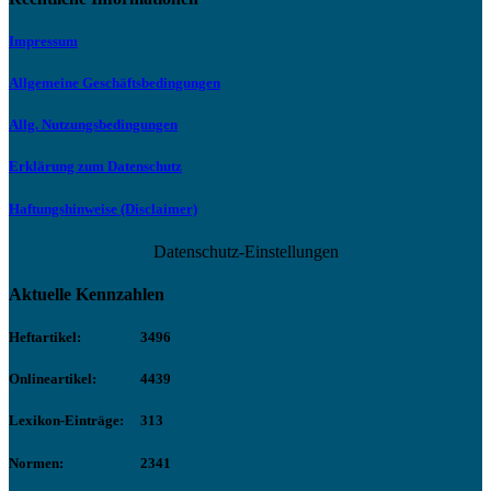
Impressum
Allgemeine Geschäftsbedingungen
Allg. Nutzungsbedingungen
Erklärung zum Datenschutz
Haftungshinweise (Disclaimer)
Datenschutz-Einstellungen
Aktuelle Kennzahlen
Heftartikel:
3496
Onlineartikel:
4439
Lexikon-Einträge:
313
Normen:
2341