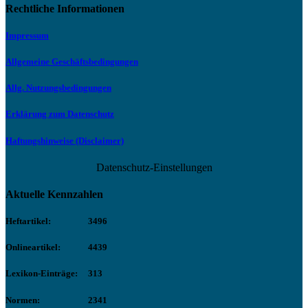
Rechtliche Informationen
Impressum
Allgemeine Geschäftsbedingungen
Allg. Nutzungsbedingungen
Erklärung zum Datenschutz
Haftungshinweise (Disclaimer)
Datenschutz-Einstellungen
Aktuelle Kennzahlen
Heftartikel:
3496
Onlineartikel:
4439
Lexikon-Einträge:
313
Normen:
2341