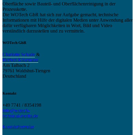
Oberfläche sowie Bauteil- und Oberflächenreinigung in der
Prozesskette.
Die WOTech GbR hat sich zur Aufgabe gemacht, technische
Informationen mit Hilfe der digitalen Medien unter Anwendung aller
dafür verfügbaren Möglichkeiten in Wort, Bild und Video
verständlich darzustellen und zu vermitteln.
WOTech GbR
Charlotte Schade
&
Herbert Käszmann
Am Talbach 2
79761 Waldshut-Tiengen
Deutschland
Kontakt
+49 7741 / 8354198
info@wotech-
technical-media.de
Kontaktformular