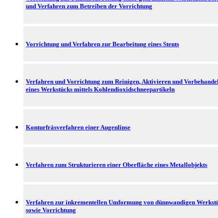
und Verfahren zum Betreiben der Vorrichtung
Vorrichtung und Verfahren zur Bearbeitung eines Stents
Verfahren und Vorrichtung zum Reinigen, Aktivieren und Vorbehande
eines Werkstücks mittels Kohlendioxidschneepartikeln
Konturfräsverfahren einer Augenlinse
Verfahren zum Strukturieren einer Oberfläche eines Metallobjekts
Verfahren zur inkrementellen Umformung von dünnwandigen Werkst
sowie Vorrichtung