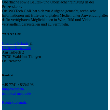
Oberfläche sowie Bauteil- und Oberflächenreinigung in der
Prozesskette.
Die WOTech GbR hat sich zur Aufgabe gemacht, technische
Informationen mit Hilfe der digitalen Medien unter Anwendung aller
dafür verfügbaren Möglichkeiten in Wort, Bild und Video
verständlich darzustellen und zu vermitteln.
WOTech GbR
Charlotte Schade
&
Herbert Käszmann
Am Talbach 2
79761 Waldshut-Tiengen
Deutschland
Kontakt
+49 7741 / 8354198
info@wotech-
technical-media.de
Kontaktformular