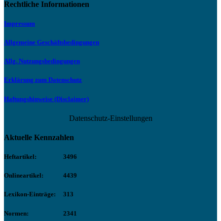
Rechtliche Informationen
Impressum
Allgemeine Geschäftsbedingungen
Allg. Nutzungsbedingungen
Erklärung zum Datenschutz
Haftungshinweise (Disclaimer)
Datenschutz-Einstellungen
Aktuelle Kennzahlen
Heftartikel:
3496
Onlineartikel:
4439
Lexikon-Einträge:
313
Normen:
2341