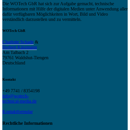
Die WOTech GbR hat sich zur Aufgabe gemacht, technische
Informationen mit Hilfe der digitalen Medien unter Anwendung aller
dafür verfügbaren Möglichkeiten in Wort, Bild und Video
verständlich darzustellen und zu vermitteln.
WOTech GbR
Charlotte Schade
&
Herbert Käszmann
Am Talbach 2
79761 Waldshut-Tiengen
Deutschland
Kontakt
+49 7741 / 8354198
info@wotech-
technical-media.de
Kontaktformular
Rechtliche Informationen