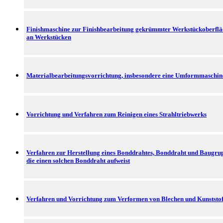
Finishmaschine zur Finishbearbeitung gekrümmter Werkstückoberfl
an Werkstücken
Materialbearbeitungsvorrichtung, insbesondere eine Umformmaschin
Vorrichtung und Verfahren zum Reinigen eines Strahltriebwerks
Verfahren zur Herstellung eines Bonddrahtes, Bonddraht und Baugru
die einen solchen Bonddraht aufweist
Verfahren und Vorrichtung zum Verformen von Blechen und Kunststof