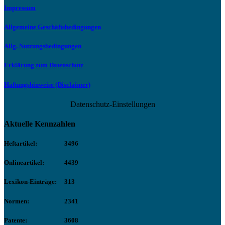
Impressum
Allgemeine Geschäftsbedingungen
Allg. Nutzungsbedingungen
Erklärung zum Datenschutz
Haftungshinweise (Disclaimer)
Datenschutz-Einstellungen
Aktuelle Kennzahlen
Heftartikel:
3496
Onlineartikel:
4439
Lexikon-Einträge:
313
Normen:
2341
Patente:
3608