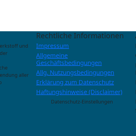
Rechtliche Informationen
Impressum
erkstoff und
 der
Allgemeine
Geschäftsbedingungen
sche
Allg. Nutzungsbedingungen
wendung aller
Erklärung zum Datenschutz
o
Haftungshinweise (Disclaimer)
Datenschutz-Einstellungen