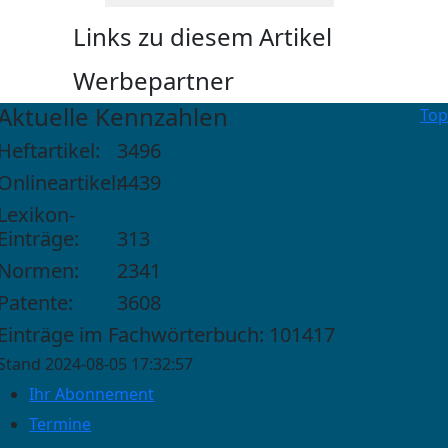
Links zu diesem Artikel
Werbepartner
Aktuelle Kennzahlen
Top
Heftartikel:
3496
Onlineartikel:
4439
Lexikon-
Einträge:
313
Normen:
2341
Patente:
3608
Einträge im Fachwörterbuch: 101417
Stand 2024-08-05 17:32:57
Ihr Abonnement
Termine