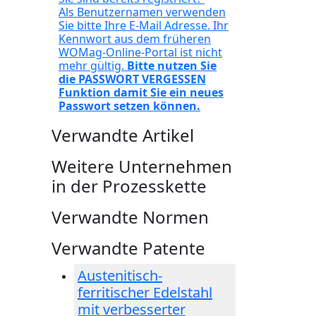
Als Benutzernamen verwenden
Sie bitte Ihre E-Mail Adresse. Ihr
Kennwort aus dem früheren
WOMag-Online-Portal ist nicht
mehr gültig.
Bitte nutzen Sie
die PASSWORT VERGESSEN
Funktion damit Sie ein neues
Passwort setzen können.
Verwandte Artikel
Weitere Unternehmen
in der Prozesskette
Verwandte Normen
Verwandte Patente
Austenitisch-
ferritischer Edelstahl
mit verbesserter