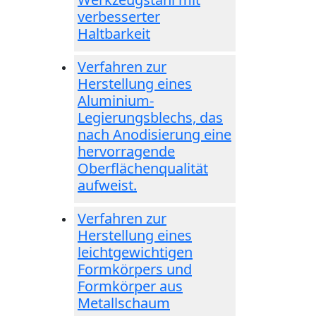
verbesserter
Haltbarkeit
Verfahren zur
Herstellung eines
Aluminium-
Legierungsblechs, das
nach Anodisierung eine
hervorragende
Oberflächenqualität
aufweist.
Verfahren zur
Herstellung eines
leichtgewichtigen
Formkörpers und
Formkörper aus
Metallschaum