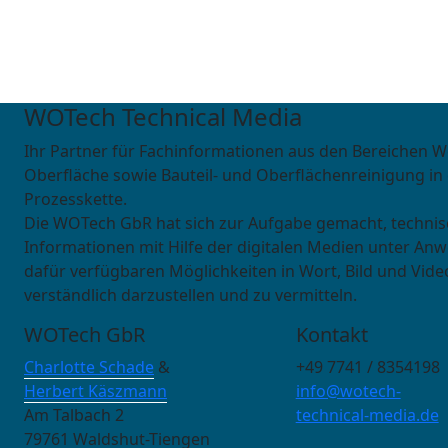
WOTech Technical Media
Ihr Partner für Fachinformationen aus den Bereichen W
Oberfläche sowie Bauteil- und Oberflächenreinigung in
Prozesskette.
Die WOTech GbR hat sich zur Aufgabe gemacht, techni
Informationen mit Hilfe der digitalen Medien unter An
dafür verfügbaren Möglichkeiten in Wort, Bild und Vide
verständlich darzustellen und zu vermitteln.
WOTech GbR
Kontakt
Charlotte Schade
&
+49 7741 / 8354198
Herbert Käszmann
info@wotech-
Am Talbach 2
technical-media.de
79761 Waldshut-Tiengen