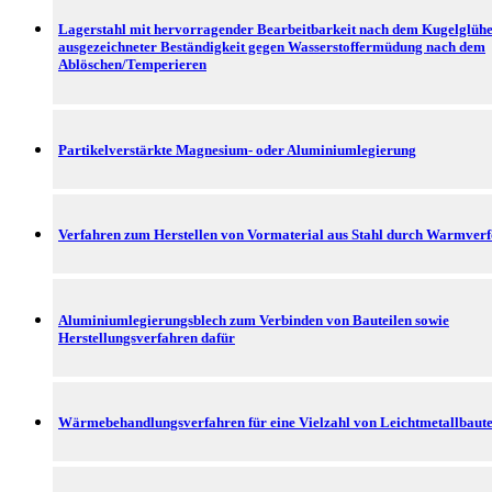
Lagerstahl mit hervorragender Bearbeitbarkeit nach dem Kugelglüh
ausgezeichneter Beständigkeit gegen Wasserstoffermüdung nach dem
Ablöschen/Temperieren
Partikelverstärkte Magnesium- oder Aluminiumlegierung
Verfahren zum Herstellen von Vormaterial aus Stahl durch Warmver
Aluminiumlegierungsblech zum Verbinden von Bauteilen sowie
Herstellungsverfahren dafür
Wärmebehandlungsverfahren für eine Vielzahl von Leichtmetallbaute