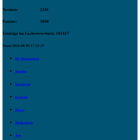
Normen:
2341
Patente:
3608
Einträge im Fachwörterbuch: 101417
Stand 2024-08-05 17:32:57
Ihr Abonnement
Termine
Newsletter
Kontakt
Beirat
Mediadaten
App