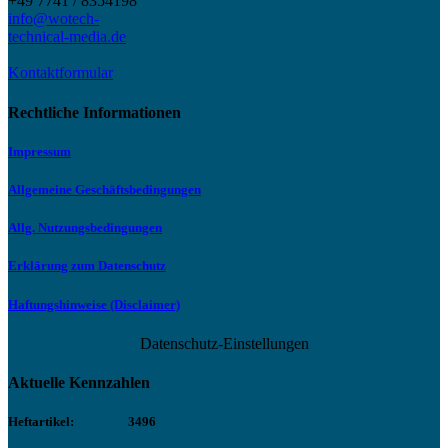
+49 7741 / 8354198
info@wotech-
technical-media.de
Kontaktformular
Rechtliche Informationen
Impressum
Allgemeine Geschäftsbedingungen
Allg. Nutzungsbedingungen
Erklärung zum Datenschutz
Haftungshinweise (Disclaimer)
Datenschutz-Einstellungen
Aktuelle Kennzahlen
Heftartikel:
3496