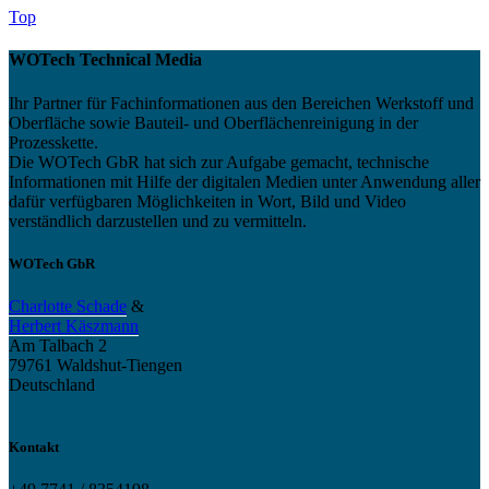
Top
WOTech Technical Media
Ihr Partner für Fachinformationen aus den Bereichen Werkstoff und
Oberfläche sowie Bauteil- und Oberflächenreinigung in der
Prozesskette.
Die WOTech GbR hat sich zur Aufgabe gemacht, technische
Informationen mit Hilfe der digitalen Medien unter Anwendung aller
dafür verfügbaren Möglichkeiten in Wort, Bild und Video
verständlich darzustellen und zu vermitteln.
WOTech GbR
Charlotte Schade
&
Herbert Käszmann
Am Talbach 2
79761 Waldshut-Tiengen
Deutschland
Kontakt