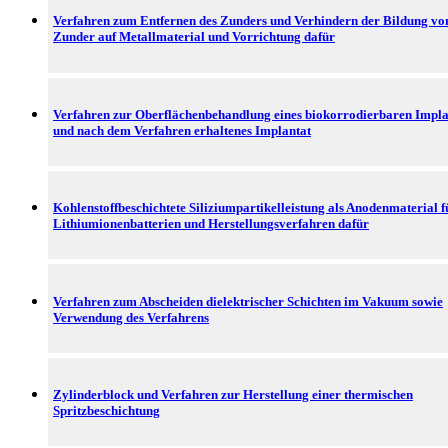
Verfahren zum Entfernen des Zunders und Verhindern der Bildung vo
Zunder auf Metallmaterial und Vorrichtung dafür
Verfahren zur Oberflächenbehandlung eines biokorrodierbaren Impla
und nach dem Verfahren erhaltenes Implantat
Kohlenstoffbeschichtete Siliziumpartikelleistung als Anodenmaterial f
Lithiumionenbatterien und Herstellungsverfahren dafür
Verfahren zum Abscheiden dielektrischer Schichten im Vakuum sowie
Verwendung des Verfahrens
Zylinderblock und Verfahren zur Herstellung einer thermischen
Spritzbeschichtung