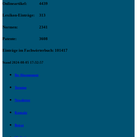
Onlineartikel:
4439
Lexikon-Einträge:
313
Normen:
2341
Patente:
3608
Einträge im Fachwörterbuch: 101417
Stand 2024-08-05 17:32:57
Ihr Abonnement
Termine
Newsletter
Kontakt
Beirat