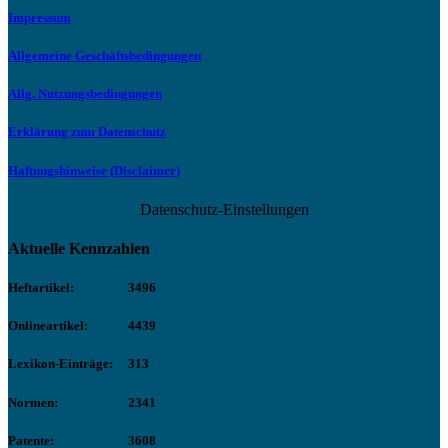
Impressum
Allgemeine Geschäftsbedingungen
Allg. Nutzungsbedingungen
Erklärung zum Datenschutz
Haftungshinweise (Disclaimer)
Datenschutz-Einstellungen
Aktuelle Kennzahlen
Heftartikel:
3496
Onlineartikel:
4439
Lexikon-Einträge:
313
Normen:
2341
Patente:
3608