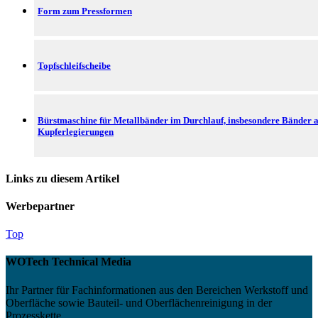
Form zum Pressformen
Topfschleifscheibe
Bürstmaschine für Metallbänder im Durchlauf, insbesondere Bänder 
Kupferlegierungen
Links zu diesem Artikel
Werbepartner
Top
WOTech Technical Media
Ihr Partner für Fachinformationen aus den Bereichen Werkstoff und
Oberfläche sowie Bauteil- und Oberflächenreinigung in der
Prozesskette.