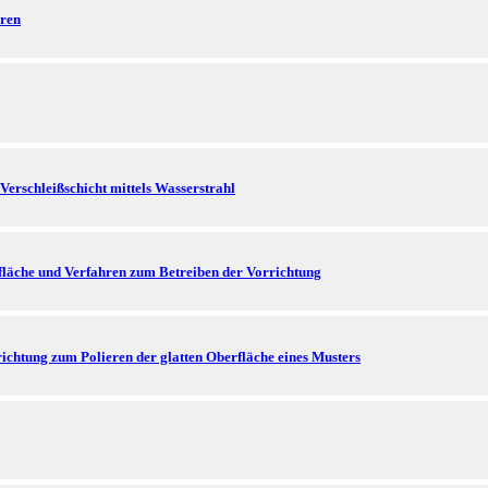
eren
Verschleißschicht mittels Wasserstrahl
läche und Verfahren zum Betreiben der Vorrichtung
ichtung zum Polieren der glatten Oberfläche eines Musters