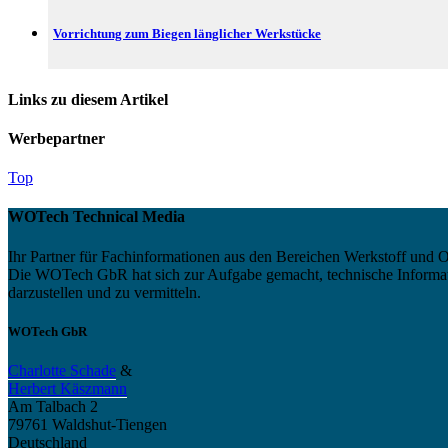
Vorrichtung zum Biegen länglicher Werkstücke
Links zu diesem Artikel
Werbepartner
Top
WOTech Technical Media
Ihr Partner für Fachinformationen aus den Bereichen Werkstoff und O
Die WOTech GbR hat sich zur Aufgabe gemacht, technische Informatio
darzustellen und zu vermitteln.
WOTech GbR
Charlotte Schade
&
Herbert Käszmann
Am Talbach 2
79761 Waldshut-Tiengen
Deutschland