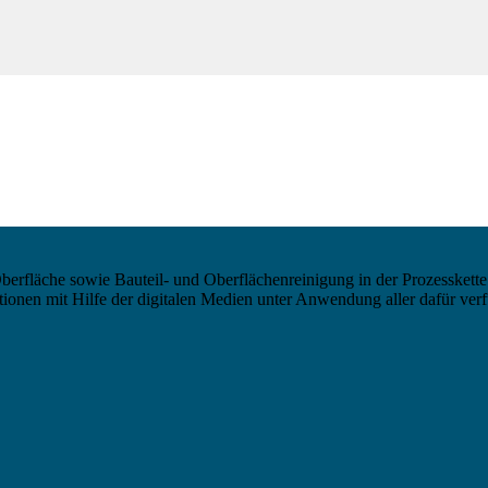
berfläche sowie Bauteil- und Oberflächenreinigung in der Prozesskette
nen mit Hilfe der digitalen Medien unter Anwendung aller dafür verf