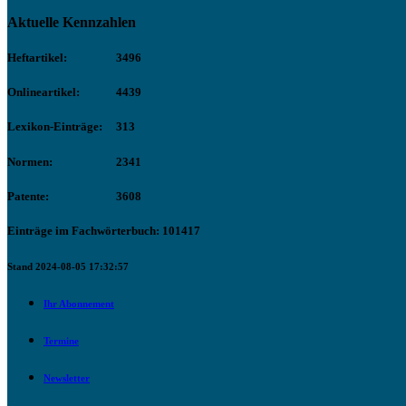
Aktuelle Kennzahlen
Heftartikel:
3496
Onlineartikel:
4439
Lexikon-Einträge:
313
Normen:
2341
Patente:
3608
Einträge im Fachwörterbuch: 101417
Stand 2024-08-05 17:32:57
Ihr Abonnement
Termine
Newsletter