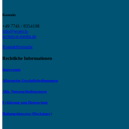
Kontakt
+49 7741 / 8354198
info@wotech-
technical-media.de
Kontaktformular
Rechtliche Informationen
Impressum
Allgemeine Geschäftsbedingungen
Allg. Nutzungsbedingungen
Erklärung zum Datenschutz
Haftungshinweise (Disclaimer)