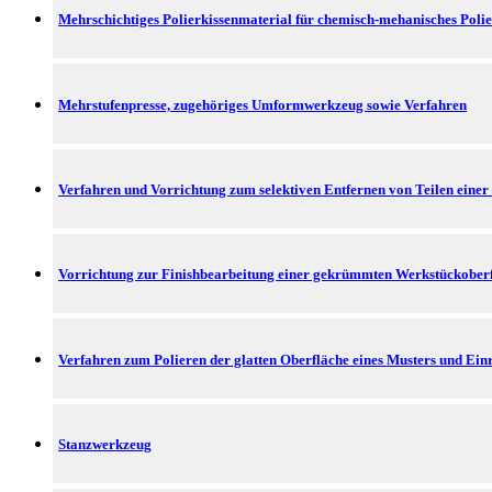
Mehrschichtiges Polierkissenmaterial für chemisch-mehanisches Poli
Mehrstufenpresse, zugehöriges Umformwerkzeug sowie Verfahren
Verfahren und Vorrichtung zum selektiven Entfernen von Teilen einer 
Vorrichtung zur Finishbearbeitung einer gekrümmten Werkstückoberf
Verfahren zum Polieren der glatten Oberfläche eines Musters und Einr
Stanzwerkzeug