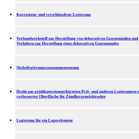
Korrosions- und verschlussfeste Legierung
Verbundwerkstoff zur Herstellung von dekorativen Gegenständen und
Verfahren zur Herstellung eines dekorativen Gegenstandes
Nickellegierungsszusammensetzung
Draht aus oxiddispersionsgehärteten Pt-lr- und anderen Legierungen 
verbesserter Oberfläche für Zündkerzenelektroden
Legierung für ein Lagerelement