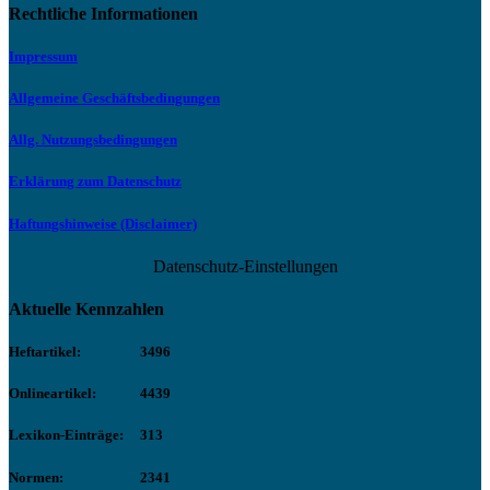
Rechtliche Informationen
Impressum
Allgemeine Geschäftsbedingungen
Allg. Nutzungsbedingungen
Erklärung zum Datenschutz
Haftungshinweise (Disclaimer)
Datenschutz-Einstellungen
Aktuelle Kennzahlen
Heftartikel:
3496
Onlineartikel:
4439
Lexikon-Einträge:
313
Normen:
2341