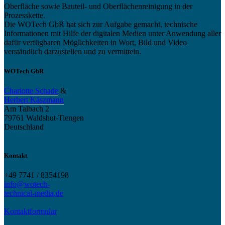
Oberfläche sowie Bauteil- und Oberflächenreinigung in der
Prozesskette.
Die WOTech GbR hat sich zur Aufgabe gemacht, technische
Informationen mit Hilfe der digitalen Medien unter Anwendung aller
dafür verfügbaren Möglichkeiten in Wort, Bild und Video
verständlich darzustellen und zu vermitteln.
WOTech GbR
Charlotte Schade
&
Herbert Käszmann
Am Talbach 2
79761 Waldshut-Tiengen
Deutschland
Kontakt
+49 7741 / 8354198
info@wotech-
technical-media.de
Kontaktformular