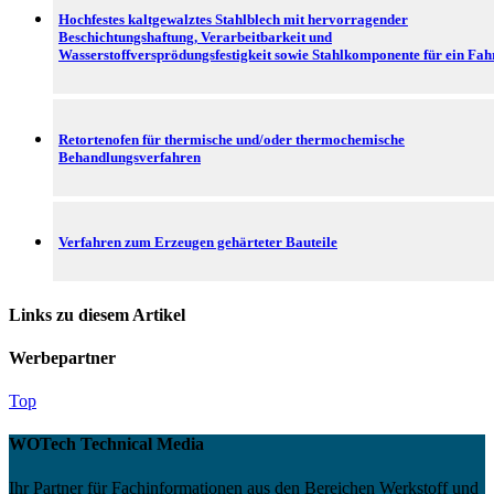
Hochfestes kaltgewalztes Stahlblech mit hervorragender
Beschichtungshaftung, Verarbeitbarkeit und
Wasserstoffversprödungsfestigkeit sowie Stahlkomponente für ein Fa
Retortenofen für thermische und/oder thermochemische
Behandlungsverfahren
Verfahren zum Erzeugen gehärteter Bauteile
Links zu diesem Artikel
Werbepartner
Top
WOTech Technical Media
Ihr Partner für Fachinformationen aus den Bereichen Werkstoff und