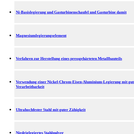
Ni-Basislegierung und Gasturbinenschaufel und Gasturbine damit
Magnesiumlegierungselement
Verfahren zur Herstellung eines pressgehärteten Metallbauteils
Verwendung einer Nickel-Chrom-Eisen-Aluminium-Legierung mit gut
Verarbeitbarkeit
Ultrahochfester Stahl mit guter Zähigkeit
Niedriglegiertes Stahlpulver