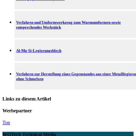
Verfahren und Umformwerkzeug zum Warmumformen sowie
entsprechendes Werkstück
Al-Mg-Si-Legierungsblech
Verfahren zur Herstellung eines Gegenstandes aus einer Metalllegier
ohne Schmelzen
Links zu diesem Artikel
Werbepartner
Top
WOTech Technical Media