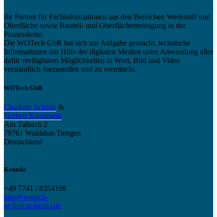
Ihr Partner für Fachinformationen aus den Bereichen Werkstoff und
Oberfläche sowie Bauteil- und Oberflächenreinigung in der
Prozesskette.
Die WOTech GbR hat sich zur Aufgabe gemacht, technische
Informationen mit Hilfe der digitalen Medien unter Anwendung aller
dafür verfügbaren Möglichkeiten in Wort, Bild und Video
verständlich darzustellen und zu vermitteln.
WOTech GbR
Charlotte Schade
&
Herbert Käszmann
Am Talbach 2
79761 Waldshut-Tiengen
Deutschland
Kontakt
+49 7741 / 8354198
info@wotech-
technical-media.de