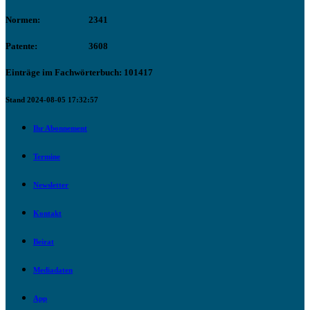
Normen:
2341
Patente:
3608
Einträge im Fachwörterbuch: 101417
Stand 2024-08-05 17:32:57
Ihr Abonnement
Termine
Newsletter
Kontakt
Beirat
Mediadaten
App