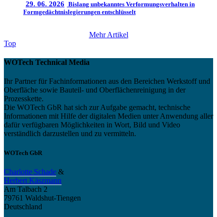
29. 06. 2026
Bislang unbekanntes Verformungsverhalten in
Formgedächtnislegierungen entschlüsselt
Mehr Artikel
Top
WOTech Technical Media
Ihr Partner für Fachinformationen aus den Bereichen Werkstoff und
Oberfläche sowie Bauteil- und Oberflächenreinigung in der
Prozesskette.
Die WOTech GbR hat sich zur Aufgabe gemacht, technische
Informationen mit Hilfe der digitalen Medien unter Anwendung aller
dafür verfügbaren Möglichkeiten in Wort, Bild und Video
verständlich darzustellen und zu vermitteln.
WOTech GbR
Charlotte Schade
&
Herbert Käszmann
Am Talbach 2
79761 Waldshut-Tiengen
Deutschland