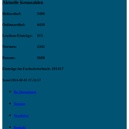
Aktuelle Kennzahlen
Heftartikel:
3496
Onlineartikel:
4439
Lexikon-Einträge:
313
Normen:
2341
Patente:
3608
Einträge im Fachwörterbuch: 101417
Stand 2024-08-05 17:32:57
Ihr Abonnement
Termine
Newsletter
Kontakt