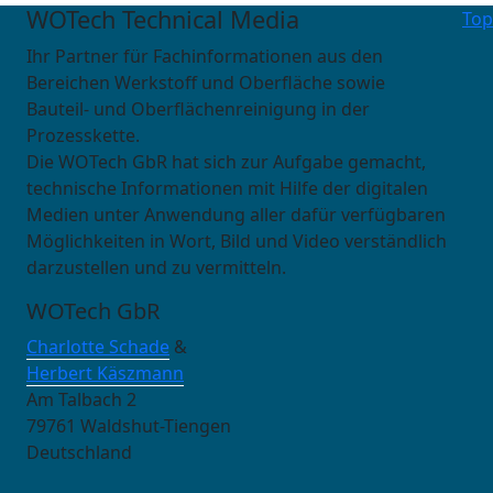
WOTech Technical Media
Top
Ihr Partner für Fachinformationen aus den
Bereichen Werkstoff und Oberfläche sowie
Bauteil- und Oberflächenreinigung in der
Prozesskette.
Die WOTech GbR hat sich zur Aufgabe gemacht,
technische Informationen mit Hilfe der digitalen
Medien unter Anwendung aller dafür verfügbaren
Möglichkeiten in Wort, Bild und Video verständlich
darzustellen und zu vermitteln.
WOTech GbR
Charlotte Schade
&
Herbert Käszmann
Am Talbach 2
79761 Waldshut-Tiengen
Deutschland