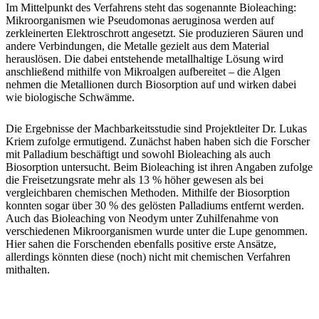
Im Mittelpunkt des Verfahrens steht das sogenannte Bioleaching:
Mikroorganismen wie Pseudomonas aeruginosa werden auf
zerkleinerten Elektroschrott angesetzt. Sie produzieren Säuren und
andere Verbindungen, die Metalle gezielt aus dem Material
herauslösen. Die dabei entstehende metallhaltige Lösung wird
anschließend mithilfe von Mikroalgen aufbereitet – die Algen
nehmen die Metallionen durch Biosorption auf und wirken dabei
wie biologische Schwämme.
Die Ergebnisse der Machbarkeitsstudie sind Projektleiter Dr. Lukas
Kriem zufolge ermutigend. Zunächst haben haben sich die Forscher
mit Palladium beschäftigt und sowohl Bioleaching als auch
Biosorption untersucht. Beim Bioleaching ist ihren Angaben zufolge
die Freisetzungsrate mehr als 13 % höher gewesen als bei
vergleichbaren chemischen Methoden. Mithilfe der Biosorption
konnten sogar über 30 % des gelösten Palladiums entfernt werden.
Auch das Bioleaching von Neodym unter Zuhilfenahme von
verschiedenen Mikroorganismen wurde unter die Lupe genommen.
Hier sahen die Forschenden ebenfalls positive erste Ansätze,
allerdings könnten diese (noch) nicht mit chemischen Verfahren
mithalten.