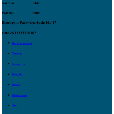
Normen:
2341
Patente:
3608
Einträge im Fachwörterbuch: 101417
Stand 2024-08-05 17:32:57
Ihr Abonnement
Termine
Newsletter
Kontakt
Beirat
Mediadaten
App