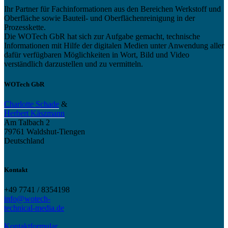
Ihr Partner für Fachinformationen aus den Bereichen Werkstoff und
Oberfläche sowie Bauteil- und Oberflächenreinigung in der
Prozesskette.
Die WOTech GbR hat sich zur Aufgabe gemacht, technische
Informationen mit Hilfe der digitalen Medien unter Anwendung aller
dafür verfügbaren Möglichkeiten in Wort, Bild und Video
verständlich darzustellen und zu vermitteln.
WOTech GbR
Charlotte Schade
&
Herbert Käszmann
Am Talbach 2
79761 Waldshut-Tiengen
Deutschland
Kontakt
+49 7741 / 8354198
info@wotech-
technical-media.de
Kontaktformular