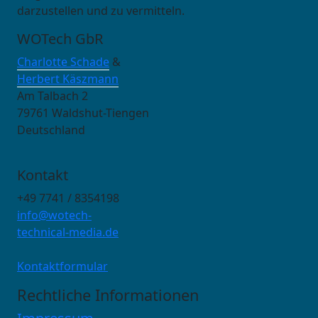
darzustellen und zu vermitteln.
WOTech GbR
Charlotte Schade
&
Herbert Käszmann
Am Talbach 2
79761 Waldshut-Tiengen
Deutschland
Kontakt
+49 7741 / 8354198
info@wotech-
technical-media.de
Kontaktformular
Rechtliche Informationen