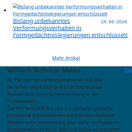
Bislang unbekanntes
29. 06. 2026
Verformungsverhalten in
Formgedächtnislegierungen entschlüsselt
Mehr Artikel
WOTech Technical Media
Top
Ihr Partner für Fachinformationen aus den
Bereichen Werkstoff und Oberfläche sowie
Bauteil- und Oberflächenreinigung in der
Prozesskette.
Die WOTech GbR hat sich zur Aufgabe gemacht,
technische Informationen mit Hilfe der digitalen
Medien unter Anwendung aller dafür verfügbaren
Möglichkeiten in Wort, Bild und Video verständlich