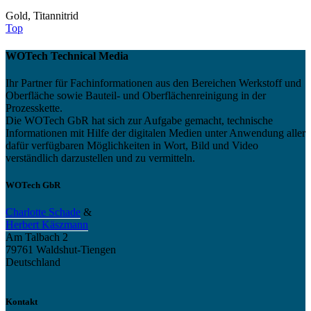
Gold, Titannitrid
Top
WOTech Technical Media
Ihr Partner für Fachinformationen aus den Bereichen Werkstoff und
Oberfläche sowie Bauteil- und Oberflächenreinigung in der
Prozesskette.
Die WOTech GbR hat sich zur Aufgabe gemacht, technische
Informationen mit Hilfe der digitalen Medien unter Anwendung aller
dafür verfügbaren Möglichkeiten in Wort, Bild und Video
verständlich darzustellen und zu vermitteln.
WOTech GbR
Charlotte Schade
&
Herbert Käszmann
Am Talbach 2
79761 Waldshut-Tiengen
Deutschland
Kontakt