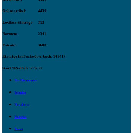
Onlineartikel:
4439
Lexikon-Einträge:
313
Normen:
2341
Patente:
3608
Einträge im Fachwörterbuch: 101417
Stand 2024-08-05 17:32:57
Ihr Abonnement
Termine
Newsletter
Kontakt
Beirat