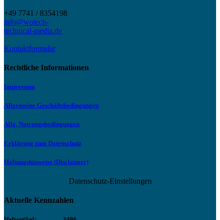
+49 7741 / 8354198
info@wotech-
technical-media.de
Kontaktformular
Rechtliche Informationen
Impressum
Allgemeine Geschäftsbedingungen
Allg. Nutzungsbedingungen
Erklärung zum Datenschutz
Haftungshinweise (Disclaimer)
Datenschutz-Einstellungen
Aktuelle Kennzahlen
Heftartikel:
3496