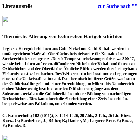
Literaturstelle
zur Suche nach ""
Thermische Alterung von technischen Hartgoldschichten
Legierte Hartgoldschichten aus Gold-Nickel und Gold-Kobalt werden in
umfangreichem Maße als Oberfläche, beispielsweise für Kontakte bei
Steckverbindern, eingesetzt. Durch Temperaturbelastungen bis etwa 300 °C,
wie sie beim Löten auftreten, diffundieren Nickel oder Kobalt und führen zu
Oxidschichten auf der Oberfläche. Ähnliche Effekte werden durch eingebaute
Elektrolytzusätze beobachtet. Des Weiteren tritt bei bestimmten Legierungen
eine starke Umkristallisation auf. Das thermisch initiierte Größenwachstum
der Goldkristallite geht mit einer Porenbildung im Mikro- bis Nanobereich
einher. Bisher wenig beachtet wurden Diffusionsvorgänge aus dem
Substratmaterial an die Goldoberfläche mit der Bildung von nachteiligen
Deckschichten. Dies kann durch die Abscheidung einer Zwischenschicht,
beispielsweise aus Palladium, unterbunden werden.
Galvanotechnik; 102 (2011)5, S. 1014-1026, 20 Abb., 2 Tab., 26 Lit.-Hinw.
Kurtz, O.; Barthelmes, J.; Rüther, R.; Danker, M.; Lagorce-Broc, F.; Bozsa,
F.; Brooks, D.