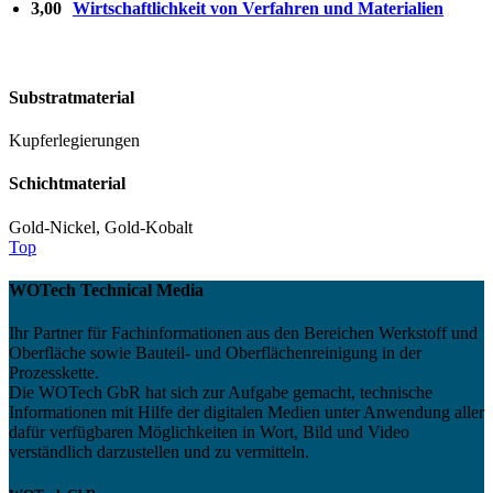
3,00
Wirtschaftlichkeit von Verfahren und Materialien
Substratmaterial
Kupferlegierungen
Schichtmaterial
Gold-Nickel, Gold-Kobalt
Top
WOTech Technical Media
Ihr Partner für Fachinformationen aus den Bereichen Werkstoff und
Oberfläche sowie Bauteil- und Oberflächenreinigung in der
Prozesskette.
Die WOTech GbR hat sich zur Aufgabe gemacht, technische
Informationen mit Hilfe der digitalen Medien unter Anwendung aller
dafür verfügbaren Möglichkeiten in Wort, Bild und Video
verständlich darzustellen und zu vermitteln.