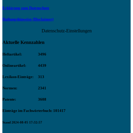
Erklärung zum Datenschutz
Haftungshinweise (Disclaimer)
Datenschutz-Einstellungen
Aktuelle Kennzahlen
Heftartikel:
3496
Onlineartikel:
4439
Lexikon-Einträge:
313
Normen:
2341
Patente:
3608
Einträge im Fachwörterbuch: 101417
Stand 2024-08-05 17:32:57