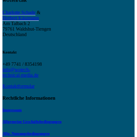
WOTech GbR
Charlotte Schade
&
Herbert Käszmann
Am Talbach 2
79761 Waldshut-Tiengen
Deutschland
Kontakt
+49 7741 / 8354198
info@wotech-
technical-media.de
Kontaktformular
Rechtliche Informationen
Impressum
Allgemeine Geschäftsbedingungen
Allg. Nutzungsbedingungen