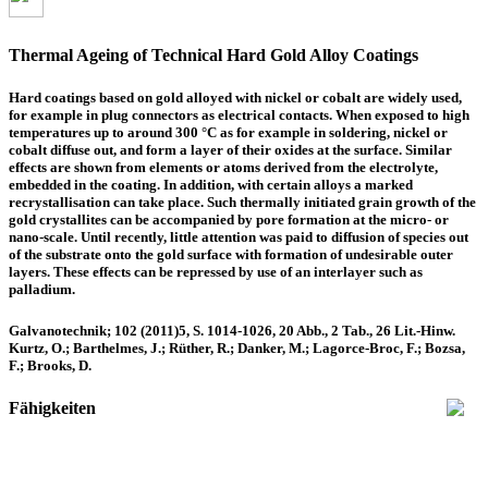
Thermal Ageing of Technical Hard Gold Alloy Coatings
Hard coatings based on gold alloyed with nickel or cobalt are widely used,
for example in plug connectors as electrical contacts. When exposed to high
temperatures up to around 300 °C as for example in soldering, nickel or
cobalt diffuse out, and form a layer of their oxides at the surface. Similar
effects are shown from elements or atoms derived from the electrolyte,
embedded in the coating. In addition, with certain alloys a marked
recrystallisation can take place. Such thermally initiated grain growth of the
gold crystallites can be accompanied by pore formation at the micro- or
nano-scale. Until recently, little attention was paid to diffusion of species out
of the substrate onto the gold surface with formation of undesirable outer
layers. These effects can be repressed by use of an interlayer such as
palladium.
Galvanotechnik; 102 (2011)5, S. 1014-1026, 20 Abb., 2 Tab., 26 Lit.-Hinw.
Kurtz, O.; Barthelmes, J.; Rüther, R.; Danker, M.; Lagorce-Broc, F.; Bozsa,
F.; Brooks, D.
Fähigkeiten