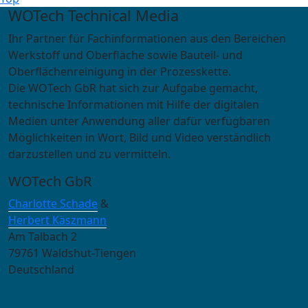
WOTech Technical Media
Ihr Partner für Fachinformationen aus den Bereichen
Werkstoff und Oberfläche sowie Bauteil- und
Oberflächenreinigung in der Prozesskette.
Die WOTech GbR hat sich zur Aufgabe gemacht,
technische Informationen mit Hilfe der digitalen
Medien unter Anwendung aller dafür verfügbaren
Möglichkeiten in Wort, Bild und Video verständlich
darzustellen und zu vermitteln.
WOTech GbR
Charlotte Schade
&
Herbert Käszmann
Am Talbach 2
79761 Waldshut-Tiengen
Deutschland