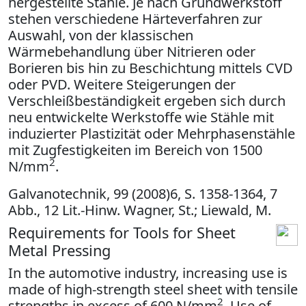
hergestellte Stähle. Je nach Grundwerkstoff
stehen verschiedene Härteverfahren zur
Auswahl, von der klassischen
Wärmebehandlung über Nitrieren oder
Borieren bis hin zu Beschichtung mittels CVD
oder PVD. Weitere Steigerungen der
Verschleißbeständigkeit ergeben sich durch
neu entwickelte Werkstoffe wie Stähle mit
induzierter Plastizität oder Mehrphasenstähle
mit Zugfestigkeiten im Bereich von 1500
2
N/mm
.
Galvanotechnik, 99 (2008)6, S. 1358-1364, 7
Abb., 12 Lit.-Hinw. Wagner, St.; Liewald, M.
Requirements for Tools for Sheet
Metal Pressing
In the automotive industry, increasing use is
made of high-strength steel sheet with tensile
2
strengths in excess of 600 N/mm
. Use of