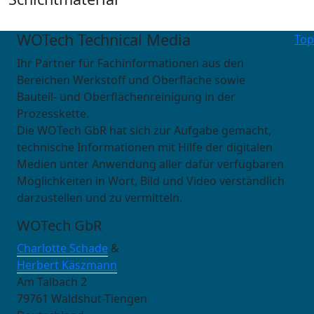
WOTech Technical Media
Top
Ihr Partner für Fachinformationen aus den
Bereichen Werkstoff und Oberfläche sowie
Bauteil- und Oberflächenreinigung in der
Prozesskette.
Die WOTech GbR hat sich zur Aufgabe gemacht,
technische Informationen mit Hilfe der digitalen
Medien unter Anwendung aller dafür verfügbaren
Möglichkeiten in Wort, Bild und Video verständlich
darzustellen und zu vermitteln.
WOTech GbR
Charlotte Schade
&
Herbert Käszmann
Am Talbach 2
79761 Waldshut-Tiengen